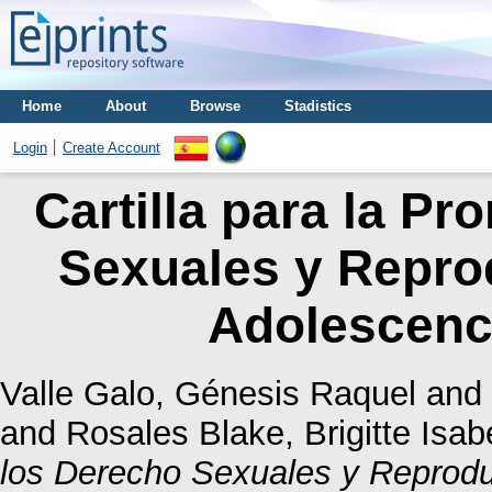
Home
About
Browse
Stadistics
Login
Create Account
Cartilla para la P
Sexuales y Reprod
Adolescenc
Valle Galo, Génesis Raquel
and
and
Rosales Blake, Brigitte Isab
los Derecho Sexuales y Reprodu