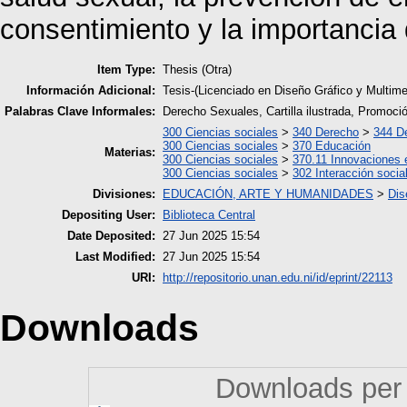
consentimiento y la importancia
Item Type:
Thesis (Otra)
Información Adicional:
Tesis-(Licenciado en Diseño Gráfico y Multim
Palabras Clave Informales:
Derecho Sexuales, Cartilla ilustrada, Promoci
300 Ciencias sociales
>
340 Derecho
>
344 De
300 Ciencias sociales
>
370 Educación
Materias:
300 Ciencias sociales
>
370.11 Innovaciones 
300 Ciencias sociales
>
302 Interacción socia
Divisiones:
EDUCACIÓN, ARTE Y HUMANIDADES
>
Dis
Depositing User:
Biblioteca Central
Date Deposited:
27 Jun 2025 15:54
Last Modified:
27 Jun 2025 15:54
URI:
http://repositorio.unan.edu.ni/id/eprint/22113
Downloads
Downloads per 