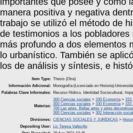
importantes que posee y cómo l
manera positiva y negativa dentr
trabajo se utilizó el método de hi
de testimonios a los pobladores 
más profundo a dos elementos m
lo urbanístico. También se aplicó
los de análisis y síntesis, e histó
Item Type:
Thesis (Otra)
Información Adicional:
Monografía-(Licenciado en Historia)-Univers
Palabras Clave Informales:
Recurso Hídrico, Identidad Sociocultural, Imp
300 Ciencias sociales
>
330 Economía
>
333 
300 Ciencias sociales
>
330 Economía
>
333.
Materias:
700 Las artes. Bellas artes y artes decorativa
300 Ciencias sociales
>
302 Interacción socia
Divisiones:
CIENCIAS SOCIALES Y JURÍDICAS
>
Histor
Depositing User:
Lic Teresa Vallecillo