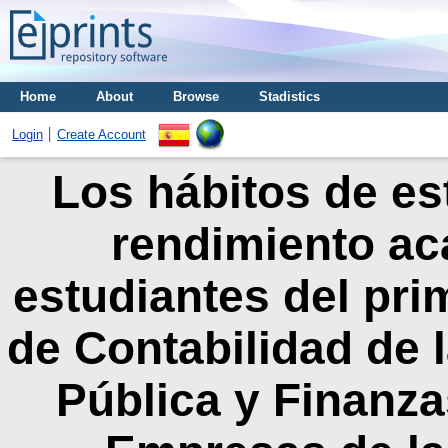
Home
About
Browse
Stadistics
Login
Create Account
Los hábitos de est
rendimiento ac
estudiantes del pri
de Contabilidad de 
Pública y Finanza