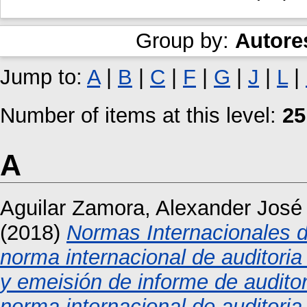
Group by:
Autore
Jump to:
A
|
B
|
C
|
F
|
G
|
J
|
L
|
Number of items at this level:
25
A
Aguilar Zamora, Alexander José
(2018)
Normas Internacionales de
norma internacional de auditori
y emeisión de informe de auditor
norma internacional de auditori