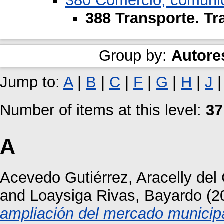
380 Comercio, comunic
388 Transporte. Tr
Group by:
Autore
Jump to:
A
|
B
|
C
|
F
|
G
|
H
|
J
Number of items at this level:
37
A
Acevedo Gutiérrez, Aracelly de
and
Loaysiga Rivas, Bayardo
(2
ampliación del mercado municip