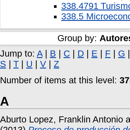
338.4791 Turismo,
338.5 Microecon
Group by:
Autore
Jump to:
A
|
B
|
C
|
D
|
E
|
F
|
G
S
|
T
|
U
|
V
|
Z
Number of items at this level:
37
A
Aburto Lopez, Franklin Antonio
a
(2013)
Proceso de producción 