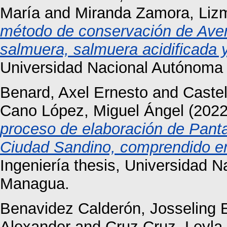
María
and
Miranda Zamora, Liz
método de conservación de Averr
salmuera, salmuera acidificada y
Universidad Nacional Autónoma
Benard, Axel Ernesto
and
Castel
Cano López, Miguel Ángel
(202
proceso de elaboración de Panta
Ciudad Sandino, comprendido e
Ingeniería thesis, Universidad 
Managua.
Benavidez Calderón, Josseling 
Alexander
and
Cruz Cruz, Leyla