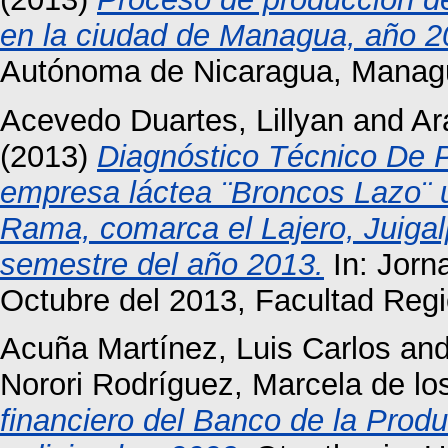
en la ciudad de Managua, año 2
Autónoma de Nicaragua, Manag
Acevedo Duartes, Lillyan
and
Ar
(2013)
Diagnóstico Técnico De 
empresa láctea ¨Broncos Lazo¨ u
Rama, comarca el Lajero, Juigalp
semestre del año 2013.
In: Jorna
Octubre del 2013, Facultad Regio
Acuña Martínez, Luis Carlos
an
Norori Rodríguez, Marcela de lo
financiero del Banco de la Prod