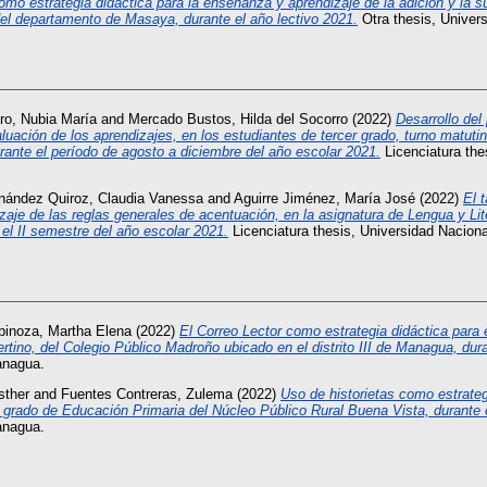
omo estrategia didáctica para la enseñanza y aprendizaje de la adición y la 
el departamento de Masaya, durante el año lectivo 2021.
Otra thesis, Univer
ro, Nubia María
and
Mercado Bustos, Hilda del Socorro
(2022)
Desarrollo del
aluación de los aprendizajes, en los estudiantes de tercer grado, turno matut
urante el período de agosto a diciembre del año escolar 2021.
Licenciatura the
nández Quiroz, Claudia Vanessa
and
Aguirre Jiménez, María José
(2022)
El 
zaje de las reglas generales de acentuación, en la asignatura de Lengua y Lit
el II semestre del año escolar 2021.
Licenciatura thesis, Universidad Nacio
inoza, Martha Elena
(2022)
El Correo Lector como estrategia didáctica para e
rtino, del Colegio Público Madroño ubicado en el distrito III de Managua, dur
anagua.
sther
and
Fuentes Contreras, Zulema
(2022)
Uso de historietas como estrateg
r grado de Educación Primaria del Núcleo Público Rural Buena Vista, durante 
anagua.