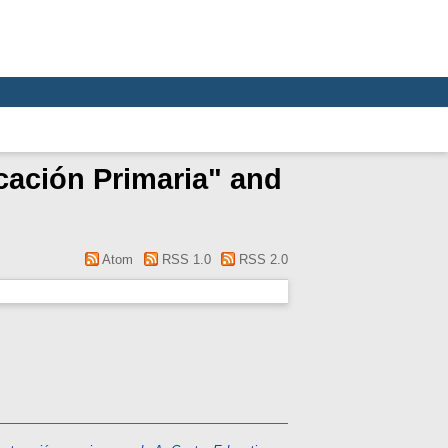
cación Primaria" and
Atom
RSS 1.0
RSS 2.0