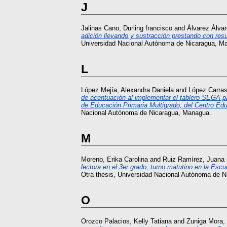
J
Jalinas Cano, Durling francisco
and
Álvarez Álva
adición llevando y sustracción prestando con res
Universidad Nacional Autónoma de Nicaragua, M
L
López Mejía, Alexandra Daniela
and
López Carra
de acentuación al implementar el tablero SEGA par
de Educación Primaria Multigrado, del Centro Edu
Nacional Autónoma de Nicaragua, Managua.
M
Moreno, Erika Carolina
and
Ruiz Ramírez, Juana
lectora en el 3er grado, turno matutino en la Esc
Otra thesis, Universidad Nacional Autónoma de 
O
Orozco Palacios, Kelly Tatiana
and
Zuniga Mora,