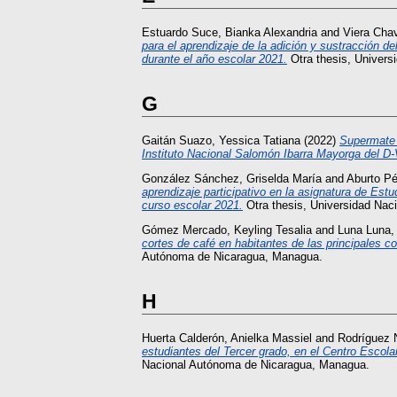
Estuardo Suce, Bianka Alexandria
and
Viera Chav
para el aprendizaje de la adición y sustracción d
durante el año escolar 2021.
Otra thesis, Univer
G
Gaitán Suazo, Yessica Tatiana
(2022)
Supermate 
Instituto Nacional Salomón Ibarra Mayorga del D-
González Sánchez, Griselda María
and
Aburto Pé
aprendizaje participativo en la asignatura de Estu
curso escolar 2021.
Otra thesis, Universidad Na
Gómez Mercado, Keyling Tesalia
and
Luna Luna,
cortes de café en habitantes de las principales 
Autónoma de Nicaragua, Managua.
H
Huerta Calderón, Anielka Massiel
and
Rodríguez N
estudiantes del Tercer grado, en el Centro Escola
Nacional Autónoma de Nicaragua, Managua.