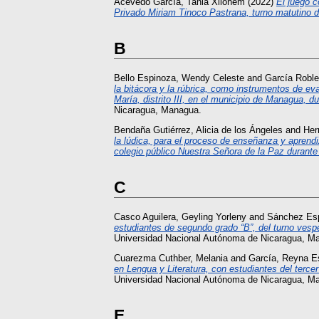
Acevedo García, Tania Xilonem
(2022)
El juego c
Privado Miriam Tinoco Pastrana, turno matutino d
B
Bello Espinoza, Wendy Celeste
and
García Roble
la bitácora y la rúbrica, como instrumentos de ev
María, distrito III, en el municipio de Managua, d
Nicaragua, Managua.
Bendaña Gutiérrez, Alicia de los Ángeles
and
Her
la lúdica, para el proceso de enseñanza y aprendi
colegio público Nuestra Señora de la Paz durante 
C
Casco Aguilera, Geyling Yorleny
and
Sánchez Esp
estudiantes de segundo grado “B”, del turno vespe
Universidad Nacional Autónoma de Nicaragua, M
Cuarezma Cuthber, Melania
and
García, Reyna E
en Lengua y Literatura, con estudiantes del terce
Universidad Nacional Autónoma de Nicaragua, M
E