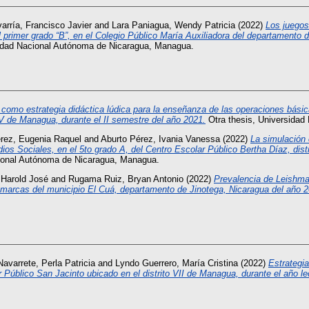
arría, Francisco Javier
and
Lara Paniagua, Wendy Patricia
(2022)
Los juegos
el primer grado “B”, en el Colegio Público María Auxiliadora del departamento
sidad Nacional Autónoma de Nicaragua, Managua.
como estrategia didáctica lúdica para la enseñanza de las operaciones básic
V de Managua, durante el II semestre del año 2021.
Otra thesis, Universidad
rez, Eugenia Raquel
and
Aburto Pérez, Ivania Vanessa
(2022)
La simulación 
dios Sociales, en el 5to grado A, del Centro Escolar Público Bertha Díaz, dist
cional Autónoma de Nicaragua, Managua.
 Harold José
and
Rugama Ruiz, Bryan Antonio
(2022)
Prevalencia de Leishm
comarcas del municipio El Cuá, departamento de Jinotega, Nicaragua del año 2
avarrete, Perla Patricia
and
Lyndo Guerrero, María Cristina
(2022)
Estrategia
r Público San Jacinto ubicado en el distrito VII de Managua, durante el año le