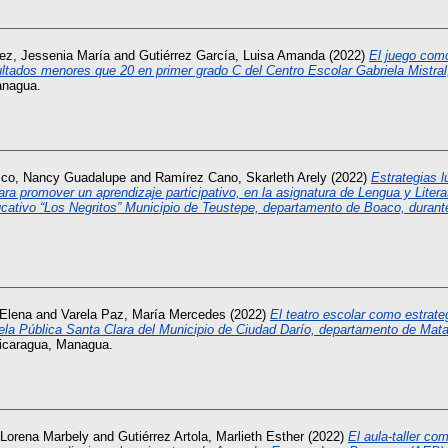
rez, Jessenia María
and
Gutiérrez García, Luisa Amanda
(2022)
El juego como
ultados menores que 20 en primer grado C del Centro Escolar Gabriela Mistral
anagua.
sco, Nancy Guadalupe
and
Ramírez Cano, Skarleth Arely
(2022)
Estrategias l
a promover un aprendizaje participativo, en la asignatura de Lengua y Litera
cativo “Los Negritos” Municipio de Teustepe, departamento de Boaco, durante
 Elena
and
Varela Paz, María Mercedes
(2022)
El teatro escolar como estrate
uela Pública Santa Clara del Municipio de Ciudad Darío, departamento de Mata
Nicaragua, Managua.
 Lorena Marbely
and
Gutiérrez Artola, Marlieth Esther
(2022)
El aula-taller co