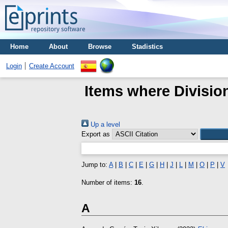
Home
About
Browse
Stadistics
Login
Create Account
Items where Divisio
Up a level
Export as
Jump to:
A
|
B
|
C
|
E
|
G
|
H
|
J
|
L
|
M
|
O
|
P
|
V
Number of items:
16
.
A