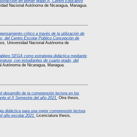
sustracción en primer grado A, Centro Educativo
sidad Nacional Autónoma de Nicaragua, Managua.
 pensamiento crítico a través de la utilización de
ino, del Centro Escolar Público Concepción de
sis, Universidad Nacional Autónoma de
tablero SEGA como estrategia didáctica mediante
eratura, con estudiantes de cuarto grado, del
nal Autónoma de Nicaragua, Managua.
l desarrollo de la comprensión lectora en los
ante el II Semestre del año 2021.
Otra thesis,
ia didáctica para una mejor comprensión lectora
el año escolar 2021.
Licenciatura thesis,