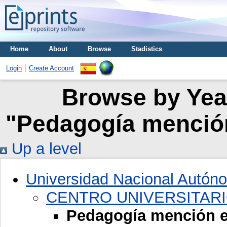
Home
About
Browse
Stadistics
Login
Create Account
Browse by Year
"Pedagogía mención
Up a level
Universidad Nacional Autón
CENTRO UNIVERSITAR
Pedagogía mención en