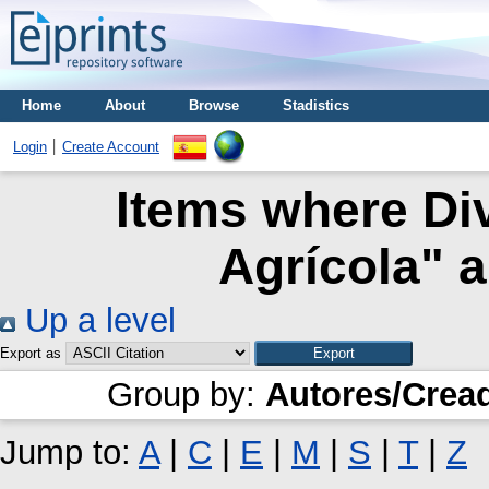
Home
About
Browse
Stadistics
Login
Create Account
Items where Di
Agrícola" a
Up a level
Export as
Group by:
Autores/Crea
Jump to:
A
|
C
|
E
|
M
|
S
|
T
|
Z