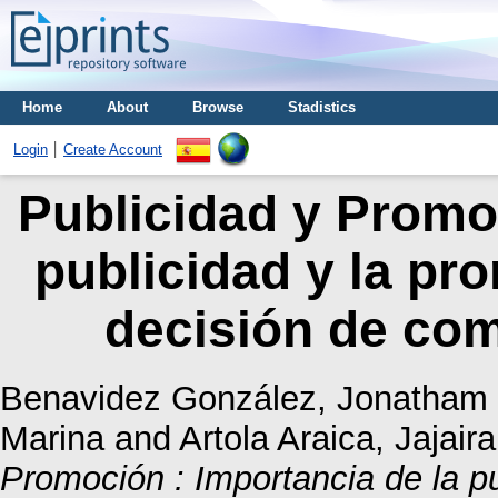
Home
About
Browse
Stadistics
Login
Create Account
Publicidad y Promoc
publicidad y la pr
decisión de co
Benavidez González, Jonatham 
Marina
and
Artola Araica, Jajair
Promoción : Importancia de la p