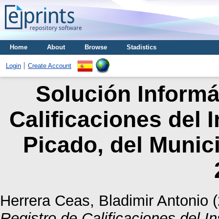
Home
About
Browse
Stadistics
Login
Create Account
Solución Informá
Calificaciones del I
Picado, del Munic
Herrera Ceas, Bladimir Antonio
(
Registro de Calificaciones del In