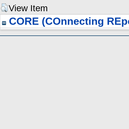
View Item
CORE (COnnecting REpo