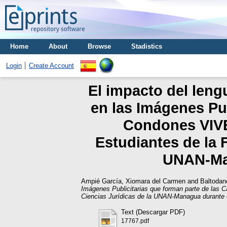
Home
About
Browse
Stadistics
Login
Create Account
El impacto del lengu
en las Imágenes Pu
Condones VIVE 
Estudiantes de la 
UNAN-Man
Ampié García, Xiomara del Carmen
and
Baltodan
Imágenes Publicitarias que forman parte de las
Ciencias Jurídicas de la UNAN-Managua durante e
Text (Descargar PDF)
17767.pdf