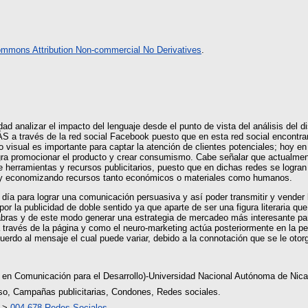
ommons Attribution Non-commercial No Derivatives
.
idad analizar el impacto del lenguaje desde el punto de vista del análisis del 
a través de la red social Facebook puesto que en esta red social encontram
o visual es importante para captar la atención de clientes potenciales; hoy en
gra promocionar el producto y crear consumismo. Cabe señalar que actualmen
e herramientas y recursos publicitarios, puesto que en dichas redes se logran 
ho y economizando recursos tanto económicos o materiales como humanos.
 día para lograr una comunicación persuasiva y así poder transmitir y vender
 la publicidad de doble sentido ya que aparte de ser una figura literaria que
labras y de este modo generar una estrategia de mercadeo más interesante p
a través de la página y como el neuro-marketing actúa posteriormente en la 
erdo al mensaje el cual puede variar, debido a la connotación que se le otor
s en Comunicación para el Desarrollo)-Universidad Nacional Autónoma de 
rso, Campañas publicitarias, Condones, Redes sociales.
>
004.678 Redes Sociales