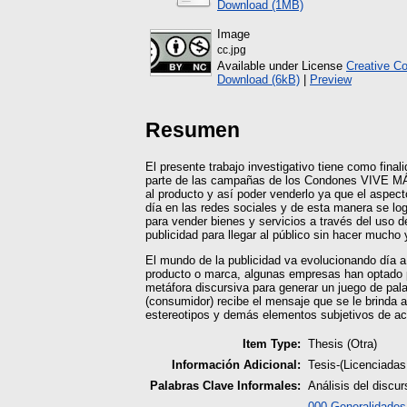
Download (1MB)
Image
cc.jpg
Available under License
Creative C
Download (6kB)
|
Preview
Resumen
El presente trabajo investigativo tiene como final
parte de las campañas de los Condones VIVE MÁS 
al producto y así poder venderlo ya que el aspect
día en las redes sociales y de esta manera se lo
para vender bienes y servicios a través del uso d
publicidad para llegar al público sin hacer muc
El mundo de la publicidad va evolucionando día a
producto o marca, algunas empresas han optado por
metáfora discursiva para generar un juego de pa
(consumidor) recibe el mensaje que se le brinda 
estereotipos y demás elementos subjetivos de acu
Item Type:
Thesis (Otra)
Información Adicional:
Tesis-(Licenciada
Palabras Clave Informales:
Análisis del discu
000 Generalidades