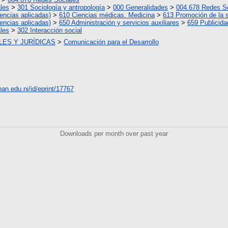
les
>
301 Sociología y antropología
>
000 Generalidades
>
004.678 Redes S
encias aplicadas)
>
610 Ciencias médicas. Medicina
>
613 Promoción de la 
encias aplicadas)
>
650 Administración y servicios auxiliares
>
659 Publicida
les
>
302 Interacción social
LES Y JURÍDICAS
>
Comunicación para el Desarrollo
unan.edu.ni/id/eprint/17767
Downloads per month over past year