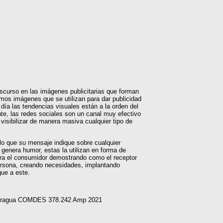
discurso en las imágenes publicitarias que forman
os imágenes que se utilizan para dar publicidad
 día las tendencias visuales están a la orden del
te, las redes sociales son un canal muy efectivo
visibilizar de manera masiva cualquier tipo de
 lo que su mensaje indique sobre cualquier
 genera humor, estas la utilizan en forma de
ara el consumidor demostrando como el receptor
persona, creando necesidades, implantando
gue a este.
Nicaragua COMDES 378.242 Amp 2021