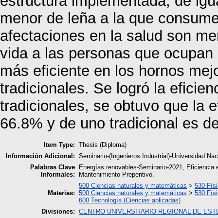
estructura implementada, de ig
menor de leña a la que consume 
afectaciones en la salud son m
vida a las personas que ocupan 
más eficiente en los hornos mejo
tradicionales. Se logró la efici
tradicionales, se obtuvo que la 
66.8% y de uno tradicional es d
Item Type:
Thesis (Diploma)
Información Adicional:
Seminario-(Ingenieros Industrial)-Universidad 
Palabras Clave
Energías renovables-Seminario-2021, Eficiencia 
Informales:
Mantenimiento Prepentivo.
500 Ciencias naturales y matemáticas
>
530 Fís
Materias:
500 Ciencias naturales y matemáticas
>
530 Fís
600 Tecnología (Ciencias aplicadas)
Divisiones:
CENTRO UNIVERSITARIO REGIONAL DE EST