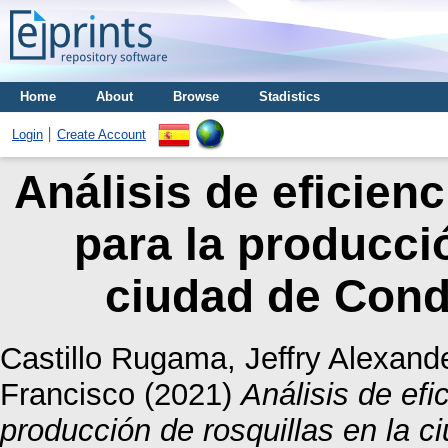
Home
About
Browse
Stadistics
Login
Create Account
Análisis de eficien
para la producció
ciudad de Cond
Castillo Rugama, Jeffry Alexand
Francisco
(2021)
Análisis de ef
producción de rosquillas en la 