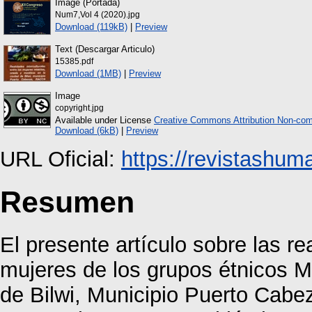
Image (Portada)
Num7,Vol 4 (2020).jpg
Download (119kB)
|
Preview
Text (Descargar Articulo)
15385.pdf
Download (1MB)
|
Preview
Image
copyright.jpg
Available under License
Creative Commons Attribution Non-com
Download (6kB)
|
Preview
URL Oficial:
https://revistashum
Resumen
El presente artículo sobre las re
mujeres de los grupos étnicos Mi
de Bilwi, Municipio Puerto Cabe