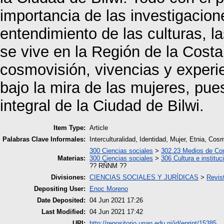
importancia de las investigacio
entendimiento de las culturas, la
se vive en la Región de la Cost
cosmovisión, vivencias y exper
bajo la mira de las mujeres, pue
integral de la Ciudad de Bilwi.
Item Type:
Article
Palabras Clave Informales:
Interculturalidad, Identidad, Mujer, Etnia, Cos
300 Ciencias sociales
>
302.23 Medios de Co
Materias:
300 Ciencias sociales
>
306 Cultura e instituc
?? RÑNM ??
Divisiones:
CIENCIAS SOCIALES Y JURÍDICAS
>
Revist
Depositing User:
Enoc Moreno
Date Deposited:
04 Jun 2021 17:26
Last Modified:
04 Jun 2021 17:42
URI:
http://repositorio.unan.edu.ni/id/eprint/15385