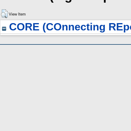
View Item
CORE (COnnecting REpo