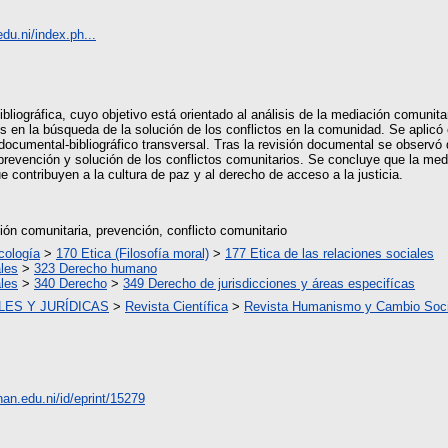
du.ni/index.ph...
bliográfica, cuyo objetivo está orientado al análisis de la mediación comunitari
s en la búsqueda de la solución de los conflictos en la comunidad. Se aplicó
 documental-bibliográfico transversal. Tras la revisión documental se observó qu
revención y solución de los conflictos comunitarios. Se concluye que la med
que contribuyen a la cultura de paz y al derecho de acceso a la justicia.
ción comunitaria, prevención, conflicto comunitario
cología
>
170 Etica (Filosofía moral)
>
177 Etica de las relaciones sociales
les
>
323 Derecho humano
les
>
340 Derecho
>
349 Derecho de jurisdicciones y áreas especifícas
LES Y JURÍDICAS
>
Revista Científica
>
Revista Humanismo y Cambio Soci
unan.edu.ni/id/eprint/15279