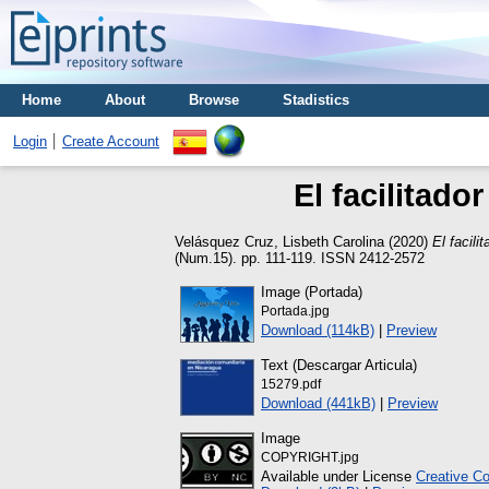
Home
About
Browse
Stadistics
Login
Create Account
El facilitado
Velásquez Cruz, Lisbeth Carolina
(2020)
El facili
(Num.15). pp. 111-119. ISSN 2412-2572
Image (Portada)
Portada.jpg
Download (114kB)
|
Preview
Text (Descargar Articula)
15279.pdf
Download (441kB)
|
Preview
Image
COPYRIGHT.jpg
Available under License
Creative C