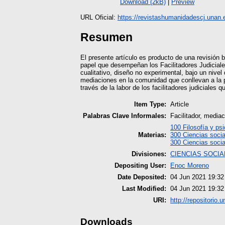
Download (2kB)
|
Preview
URL Oficial:
https://revistashumanidadescj.unan.e
Resumen
El presente artículo es producto de una revisión bi
papel que desempeñan los Facilitadores Judiciale
cualitativo, diseño no experimental, bajo un nivel
mediaciones en la comunidad que conllevan a la p
través de la labor de los facilitadores judiciales 
Item Type:
Article
Palabras Clave Informales:
Facilitador, media
100 Filosofía y psi
Materias:
300 Ciencias socia
300 Ciencias socia
Divisiones:
CIENCIAS SOCIA
Depositing User:
Enoc Moreno
Date Deposited:
04 Jun 2021 19:32
Last Modified:
04 Jun 2021 19:32
URI:
http://repositorio.
Downloads