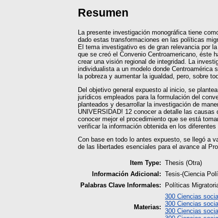
Resumen
La presente investigación monográfica tiene como
dado estas transformaciones en las políticas mig
El tema investigativo es de gran relevancia por 
que se creó el Convenio Centroamericano, éste ha
crear una visión regional de integridad. La inve
individualista a un modelo donde Centroamérica 
la pobreza y aumentar la igualdad, pero, sobre to
Del objetivo general expuesto al inicio, se plante
jurídicos empleados para la formulación del conven
planteados y desarrollar la investigación de man
UNIVERSIDAD! 12 conocer a detalle las causas que
conocer mejor el procedimiento que se está tomand
verificar la información obtenida en los diferent
Con base en todo lo antes expuesto, se llegó a va
de las libertades esenciales para el avance al P
Item Type:
Thesis (Otra)
Información Adicional:
Tesis-(Ciencia Pol
Palabras Clave Informales:
Políticas Migrator
300 Ciencias socia
300 Ciencias socia
Materias:
300 Ciencias socia