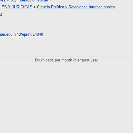
les
>
302 Interacción social
LES Y JURÍDICAS
>
Ciencia Política y Relaciones Internacionales
lo
6
unan.edu.ni/id/eprint/14848
Downloads per month over past year