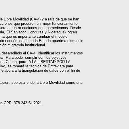
e Libre Movilidad (CA-4) y a raíz de que se han
 acciones que procuren un mejor funcionamiento.
lucra a cuatro naciones centroamericanas. Desde
la, El Salvador, Honduras y Nicaragua) logren
enta que es importante cambiar el modelo
ento económico de cada Estado apunte a disminuir
ón migratoria institucional.
 desarrollado el CA-4, Identificar los instrumentos
nal. Para poder cumplir con los objetivos
Teoría Crítica, para ¡A LA LIBERTAD POR LA
vo, se tomará la técnica de Entrevista para
laborará la triangulación de datos con el fin de
gación, sobresaliendo la Libre Movilidad como una
gua CPRI 378.242 Sil 2021