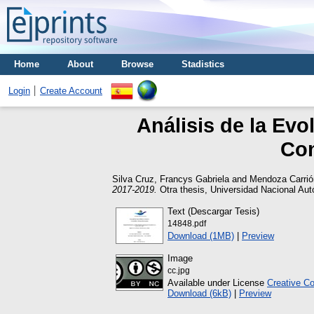
Home
About
Browse
Stadistics
Login
Create Account
Análisis de la Evo
Con
Silva Cruz, Francys Gabriela
and
Mendoza Carrión
2017-2019.
Otra thesis, Universidad Nacional A
Text (Descargar Tesis)
14848.pdf
Download (1MB)
|
Preview
Image
cc.jpg
Available under License
Creative C
Download (6kB)
|
Preview