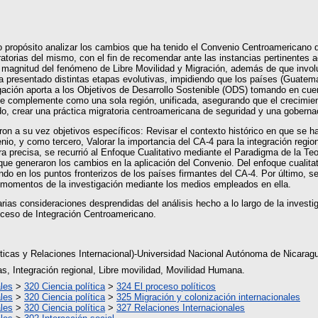
 propósito analizar los cambios que ha tenido el Convenio Centroamericano d
ratorias del mismo, con el fin de recomendar ante las instancias pertinentes
la magnitud del fenómeno de Libre Movilidad y Migración, además de que invo
 presentado distintas etapas evolutivas, impidiendo que los países (Guatema
stigación aporta a los Objetivos de Desarrollo Sostenible (ODS) tomando en cu
se complemente como una sola región, unificada, asegurando que el crecimi
do, crear una práctica migratoria centroamericana de seguridad y una gobernaci
aron a su vez objetivos específicos: Revisar el contexto histórico en que se ha
io, y como tercero, Valorar la importancia del CA-4 para la integración regio
era precisa, se recurrió al Enfoque Cualitativo mediante el Paradigma de la 
 generaron los cambios en la aplicación del Convenio. Del enfoque cualitati
o en los puntos fronterizos de los países firmantes del CA-4. Por último, se e
es momentos de la investigación mediante los medios empleados en ella.
rias consideraciones desprendidas del análisis hecho a lo largo de la investi
roceso de Integración Centroamericano.
íticas y Relaciones Internacional)-Universidad Nacional Autónoma de Nicara
ias, Integración regional, Libre movilidad, Movilidad Humana.
les
>
320 Ciencia política
>
324 El proceso políticos
les
>
320 Ciencia política
>
325 Migración y colonización internacionales
les
>
320 Ciencia política
>
327 Relaciones Internacionales