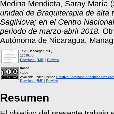
Medina Mendieta, Saray María
(
unidad de Braquiterapia de alta
SagiNova; en el Centro Nacional
periodo de marzo-abril 2018.
Otr
Autónoma de Nicaragua, Manag
Text (Descargar PDF)
12539.pdf
Download (2MB)
|
Preview
Image
cc.jpg
Available under License
Creative Commons Attribution Non-com
Download (6kB)
|
Preview
Resumen
El objetivo del presente trabajo 