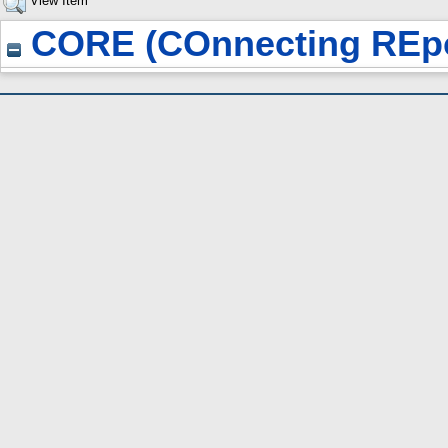
View Item
CORE (COnnecting REpo