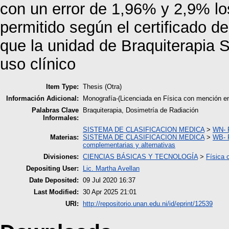
con un error de 1,96% y 2,9% l
permitido según el certificado de
que la unidad de Braquiterapia 
uso clínico
Item Type:
Thesis (Otra)
Información Adicional:
Monografía-(Licenciada en Física con mención 
Palabras Clave
Braquiterapia, Dosimetría de Radiación
Informales:
SISTEMA DE CLASIFICACION MEDICA
>
WN- 
Materias:
SISTEMA DE CLASIFICACION MEDICA
>
WB- P
complementarias y alternativas
Divisiones:
CIENCIAS BÁSICAS Y TECNOLOGÍA
>
Física 
Depositing User:
Lic. Martha Avellan
Date Deposited:
09 Jul 2020 16:37
Last Modified:
30 Apr 2025 21:01
URI:
http://repositorio.unan.edu.ni/id/eprint/12539