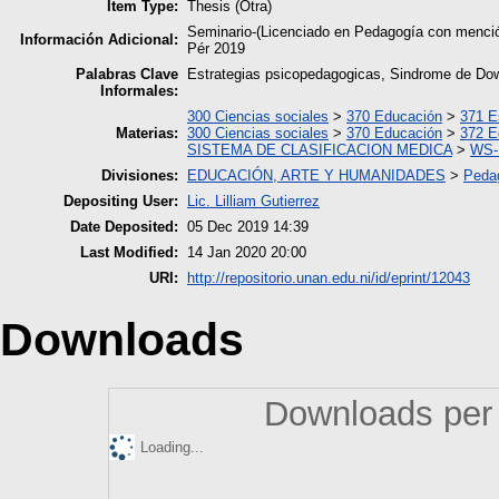
Item Type:
Thesis (Otra)
Seminario-(Licenciado en Pedagogía con menci
Información Adicional:
Pér 2019
Palabras Clave
Estrategias psicopedagogicas, Sindrome de Do
Informales:
300 Ciencias sociales
>
370 Educación
>
371 E
Materias:
300 Ciencias sociales
>
370 Educación
>
372 E
SISTEMA DE CLASIFICACION MEDICA
>
WS- 
Divisiones:
EDUCACIÓN, ARTE Y HUMANIDADES
>
Peda
Depositing User:
Lic. Lilliam Gutierrez
Date Deposited:
05 Dec 2019 14:39
Last Modified:
14 Jan 2020 20:00
URI:
http://repositorio.unan.edu.ni/id/eprint/12043
Downloads
Downloads per 
Loading...