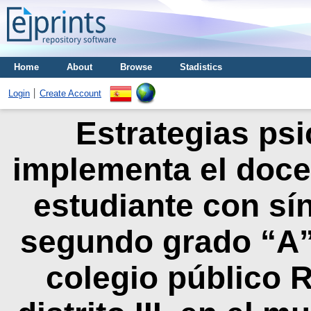
Home
About
Browse
Stadistics
Login
Create Account
Estrategias ps
implementa el docen
estudiante con sí
segundo grado “A” 
colegio público 