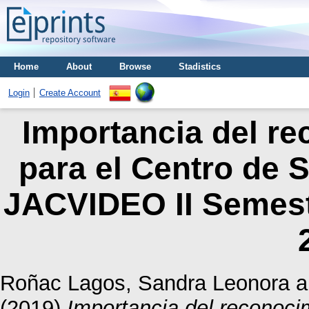
Home
About
Browse
Stadistics
Login
Create Account
Importancia del r
para el Centro de 
JACVIDEO II Semestr
Roñac Lagos, Sandra Leonora
a
(2019)
Importancia del reconoci