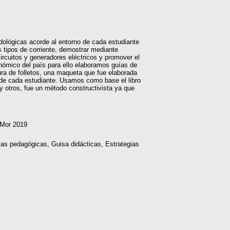
odológicas acorde al entorno de cada estudiante
s tipos de corriente, demostrar mediante
ircuitos y generadores eléctricos y promover el
conómico del país para ello elaboramos guías de
tura de folletos, una maqueta que fue elaborada
s de cada estudiante. Usamos como base el libro
y otros, fue un método constructivista ya que
 Mor 2019
ias pedagógicas, Guisa didácticas, Estrategias