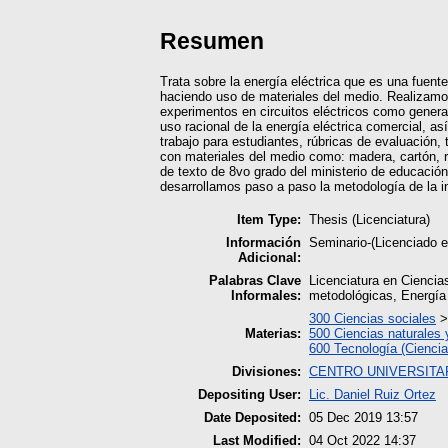
Resumen
Trata sobre la energía eléctrica que es una fuent
haciendo uso de materiales del medio. Realizamos
experimentos en circuitos eléctricos como generad
uso racional de la energía eléctrica comercial, a
trabajo para estudiantes, rúbricas de evaluación,
con materiales del medio como: madera, cartón, re
de texto de 8vo grado del ministerio de educació
desarrollamos paso a paso la metodología de la i
Item Type:
Thesis (Licenciatura)
Información
Seminario-(Licenciado 
Adicional:
Palabras Clave
Licenciatura en Ciencia
Informales:
metodológicas, Energía 
300 Ciencias sociales
Materias:
500 Ciencias naturales
600 Tecnología (Ciencia
Divisiones:
CENTRO UNIVERSITA
Depositing User:
Lic. Daniel Ruiz Ortez
Date Deposited:
05 Dec 2019 13:57
Last Modified:
04 Oct 2022 14:37