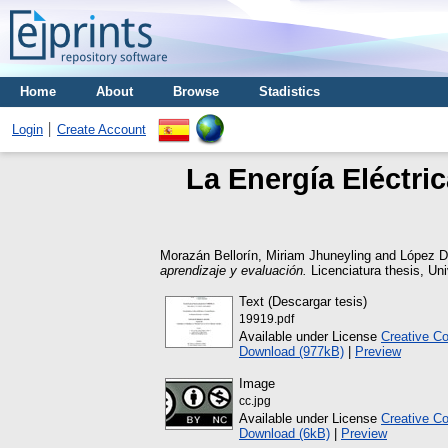
Home
About
Browse
Stadistics
Login
Create Account
La Energía Eléctric
Morazán Bellorín, Miriam Jhuneyling
and
López D
aprendizaje y evaluación.
Licenciatura thesis, Un
Text (Descargar tesis)
19919.pdf
Available under License
Creative C
Download (977kB)
|
Preview
Image
cc.jpg
Available under License
Creative C
Download (6kB)
|
Preview