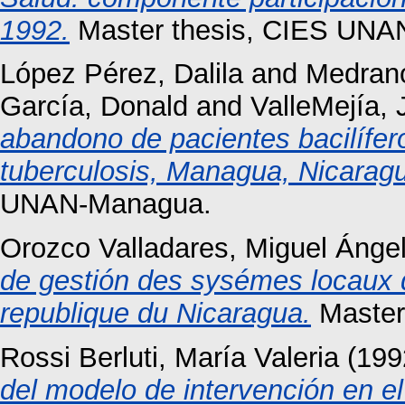
1992.
Master thesis, CIES UNA
López Pérez, Dalila
and
Medrano
García, Donald
and
ValleMejía, 
abandono de pacientes bacilífer
tuberculosis, Managua, Nicarag
UNAN-Managua.
Orozco Valladares, Miguel Ánge
de gestión des sysémes locaux d
republique du Nicaragua.
Master
Rossi Berluti, María Valeria
(199
del modelo de intervención en e