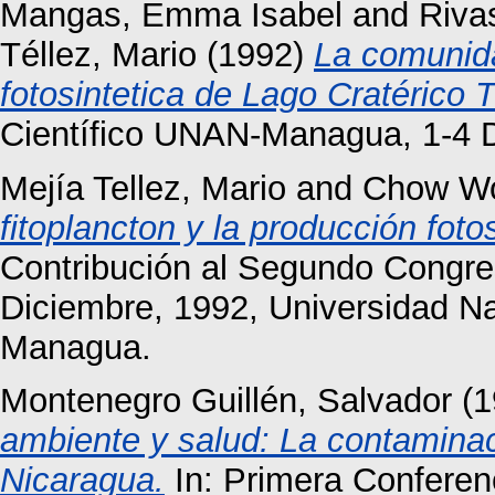
Mangas, Emma Isabel
and
Rivas
Téllez, Mario
(1992)
La comunida
fotosintetica de Lago Cratérico 
Científico UNAN-Managua, 1-4 
Mejía Tellez, Mario
and
Chow Wo
fitoplancton y la producción fot
Contribución al Segundo Congr
Diciembre, 1992, Universidad N
Managua.
Montenegro Guillén, Salvador
(1
ambiente y salud: La contamina
Nicaragua.
In: Primera Conferen