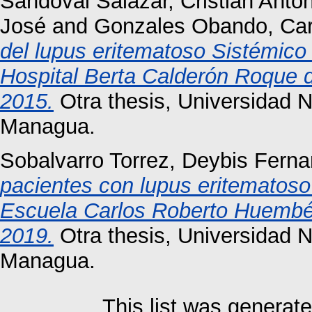
Sandoval Salazar, Cristian Anton
José
and
Gonzales Obando, Car
del lupus eritematoso Sistémico
Hospital Berta Calderón Roque d
2015.
Otra thesis, Universidad 
Managua.
Sobalvarro Torrez, Deybis Fern
pacientes con lupus eritematoso 
Escuela Carlos Roberto Huembés
2019.
Otra thesis, Universidad 
Managua.
This list was generat