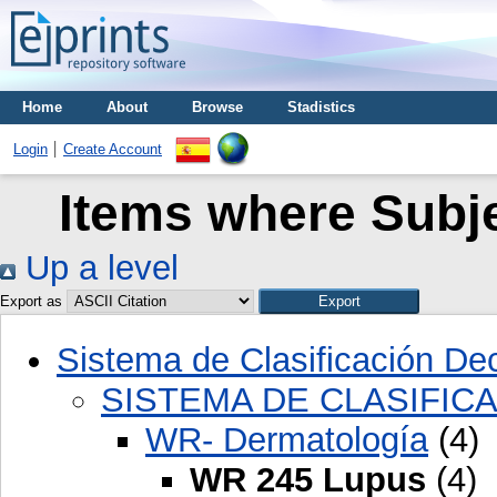
Home
About
Browse
Stadistics
Login
Create Account
Items where Subj
Up a level
Export as
Sistema de Clasificación D
SISTEMA DE CLASIFIC
WR- Dermatología
(4)
WR 245 Lupus
(4)