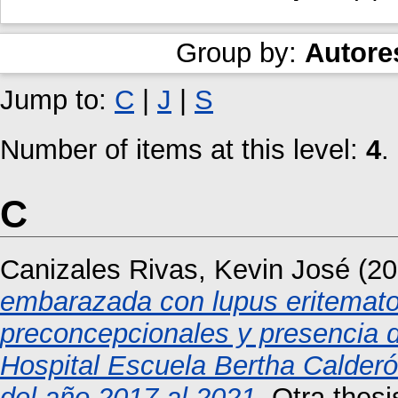
Group by:
Autore
Jump to:
C
|
J
|
S
Number of items at this level:
4
.
C
Canizales Rivas, Kevin José
(20
embarazada con lupus eritematos
preconcepcionales y presencia d
Hospital Escuela Bertha Calder
del año 2017 al 2021.
Otra thesi