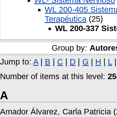
WL- Sistema Nervioso
WL 200-405 Sistema
Terapéutica
(25)
WL 200-337 Sist
Group by:
Autore
Jump to:
A
|
B
|
C
|
D
|
G
|
H
|
L
Number of items at this level:
25
A
Amador Álvarez, Carla Patricia
(