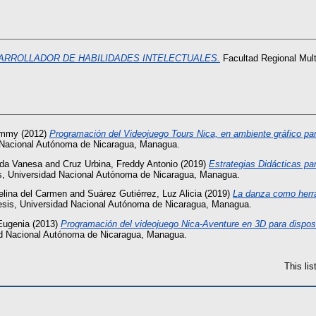
ARROLLADOR DE HABILIDADES INTELECTUALES.
Facultad Regional Mul
Jimmy
(2012)
Programación del Videojuego Tours Nica, en ambiente gráfico para
 Nacional Autónoma de Nicaragua, Managua.
yda Vanesa
and
Cruz Urbina, Freddy Antonio
(2019)
Estrategias Didácticas pa
s, Universidad Nacional Autónoma de Nicaragua, Managua.
elina del Carmen
and
Suárez Gutiérrez, Luz Alicia
(2019)
La danza como herra
esis, Universidad Nacional Autónoma de Nicaragua, Managua.
Eugenia
(2013)
Programación del videojuego Nica-Aventure en 3D para disposit
ad Nacional Autónoma de Nicaragua, Managua.
This li