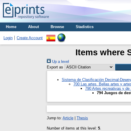
Home
About
Browse
Stadistics
Login
Create Account
Items where S
Up a level
Export as
Sistema de Clasificación Decimal-Dewe
700 Las artes. Bellas artes y arte
790 Artes recreativas y de 
794 Juegos de dest
Jump to:
Article
|
Thesis
Number of items at this level:
5
.