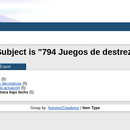
ubject is "794 Juegos de destre
y
(5)
s decorativas
(5)
la actuación
(5)
reza bajo techo
(5)
Group by:
Autores/Creadores
|
Item Type