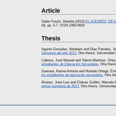
Article
Galán Pavón, Daniela
(2013)
EL AJEDREZ, DES
(4). pp. 5-7. ISSN 2305-0918
Thesis
Aguirre González, Abraham
and
Díaz Parrales, 
Semestre del año 2013.
Otra thesis, Universidad
Cabrera, José Manuel
and
Taleno Martinez, One
estudiantes de Educación Secundaria.
Otra thesi
Guevara, Karina Antonia
and
Hurtado Ortega, Em
los estudiantes de educación secundaria.
Otra th
Álvarez, José Luis
and
Chávez Guillén, Marcela 
primer semestre de 2013.
Otra thesis, Universid