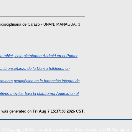
tidisciplinaria de Carazo - UNAN, MANAGUA, 3
 tablet, bajo plataforma Android en el Primer
ra la enseñanza de la Danza folklórica en
mienta pedagógica en la formación integral de
ivos móviles bajo la plataforma Android en el
st was generated on
Fri Aug 7 15:37:38 2026 CST
.
© Copyright 2023, Todos los Derechos Reservados UNAN-Managua