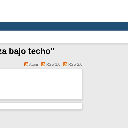
za bajo techo"
Atom
RSS 1.0
RSS 2.0