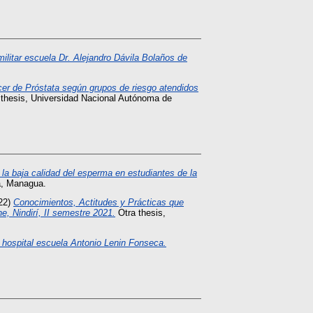
militar escuela Dr. Alejandro Dávila Bolaños de
cer de Próstata según grupos de riesgo atendidos
thesis, Universidad Nacional Autónoma de
la baja calidad del esperma en estudiantes de la
a, Managua.
22)
Conocimientos, Actitudes y Prácticas que
e, Nindirí, II semestre 2021.
Otra thesis,
l hospital escuela Antonio Lenin Fonseca.