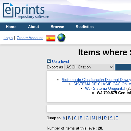
Home
About
Browse
Stadistics
Login
Create Account
Items where 
Up a level
Export as
Sistema de Clasificación Decimal-Dewe
SISTEMA DE CLASIFICACION 
WJ- Sistema Urogenital
(28
WJ 700-875 Genita
Jump to:
A
|
B
|
C
|
E
|
G
|
M
|
N
|
R
|
S
|
T
Number of items at this level:
28
.