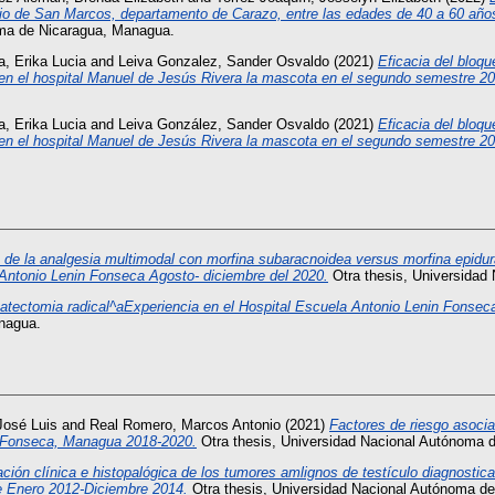
pio de San Marcos, departamento de Carazo, entre las edades de 40 a 60 año
oma de Nicaragua, Managua.
, Erika Lucia
and
Leiva Gonzalez, Sander Osvaldo
(2021)
Eficacia del bloq
 en el hospital Manuel de Jesús Rivera la mascota en el segundo semestre 20
, Erika Lucia
and
Leiva González, Sander Osvaldo
(2021)
Eficacia del bloq
 en el hospital Manuel de Jesús Rivera la mascota en el segundo semestre 20
a de la analgesia multimodal con morfina subaracnoidea versus morfina epidur
l Antonio Lenin Fonseca Agosto- diciembre del 2020.
Otra thesis, Universidad
atectomia radical^aExperiencia en el Hospital Escuela Antonio Lenin Fonsec
nagua.
José Luis
and
Real Romero, Marcos Antonio
(2021)
Factores de riesgo asocia
ín Fonseca, Managua 2018-2020.
Otra thesis, Universidad Nacional Autónoma 
ación clínica e histopalógica de los tumores amlignos de testículo diagnost
e Enero 2012-Diciembre 2014.
Otra thesis, Universidad Nacional Autónoma d