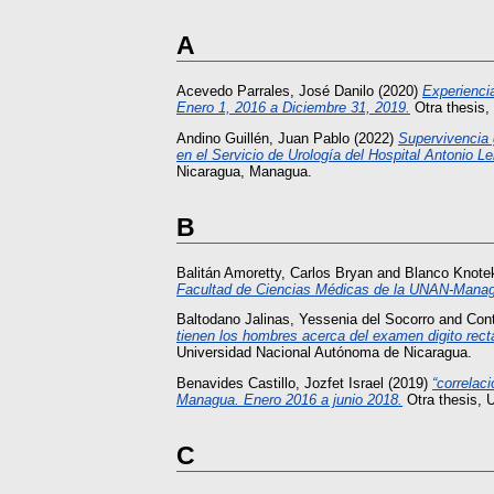
A
Acevedo Parrales, José Danilo
(2020)
Experiencia
Enero 1, 2016 a Diciembre 31, 2019.
Otra thesis,
Andino Guillén, Juan Pablo
(2022)
Supervivencia 
en el Servicio de Urología del Hospital Antonio 
Nicaragua, Managua.
B
Balitán Amoretty, Carlos Bryan
and
Blanco Knote
Facultad de Ciencias Médicas de la UNAN-Manag
Baltodano Jalinas, Yessenia del Socorro
and
Cont
tienen los hombres acerca del examen digito recta
Universidad Nacional Autónoma de Nicaragua.
Benavides Castillo, Jozfet Israel
(2019)
“correlac
Managua. Enero 2016 a junio 2018.
Otra thesis, 
C