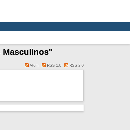
s Masculinos"
Atom
RSS 1.0
RSS 2.0