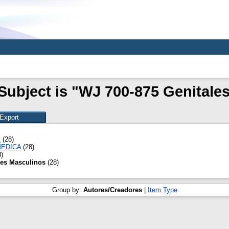
Subject is "WJ 700-875 Genitale
y
(28)
MEDICA
(28)
)
les Masculinos
(28)
Group by:
Autores/Creadores
|
Item Type