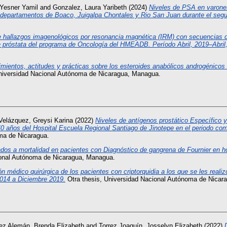
Yesner Yamil
and
Gonzalez, Laura Yaribeth
(2024)
Niveles de PSA en varone
os departamentos de Boaco, Juigalpa Chontales y Rio San Juan durante el seg
e hallazgos imagenológicos por resonancia magnética (IRM) con secuencias d
 próstata del programa de Oncología del HMEADB. Período Abril, 2019–Abril
mientos, actitudes y prácticas sobre los esteroides anabólicos androgénicos
niversidad Nacional Autónoma de Nicaragua, Managua.
Velázquez, Greysi Karina
(2022)
Niveles de antígenos prostático Específico y
0 años del Hospital Escuela Regional Santiago de Jinotepe en el periodo co
oma de Nicaragua.
dos a mortalidad en pacientes con Diagnóstico de gangrena de Fournier en 
ional Autónoma de Nicaragua, Managua.
n médico quirúrgica de los pacientes con criptorquidia a los que se les reali
2014 a Diciembre 2019.
Otra thesis, Universidad Nacional Autónoma de Nicar
ez Alemán, Brenda Elizabeth
and
Torrez Joaquín, Josselyn Elizabeth
(2022)