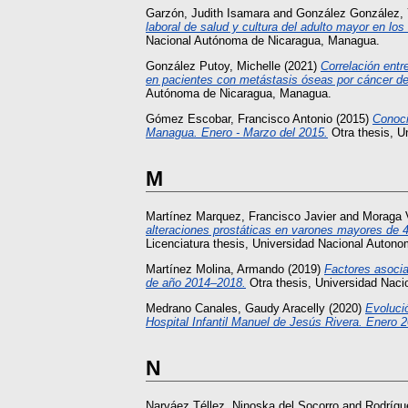
Garzón, Judith Isamara
and
González González, 
laboral de salud y cultura del adulto mayor en l
Nacional Autónoma de Nicaragua, Managua.
González Putoy, Michelle
(2021)
Correlación entr
en pacientes con metástasis óseas por cáncer de
Autónoma de Nicaragua, Managua.
Gómez Escobar, Francisco Antonio
(2015)
Conoci
Managua. Enero - Marzo del 2015.
Otra thesis, U
M
Martínez Marquez, Francisco Javier
and
Moraga 
alteraciones prostáticas en varones mayores de 4
Licenciatura thesis, Universidad Nacional Auton
Martínez Molina, Armando
(2019)
Factores asocia
de año 2014–2018.
Otra thesis, Universidad Nac
Medrano Canales, Gaudy Aracelly
(2020)
Evolució
Hospital Infantil Manuel de Jesús Rivera. Enero 
N
Narváez Téllez, Ninoska del Socorro
and
Rodrígu