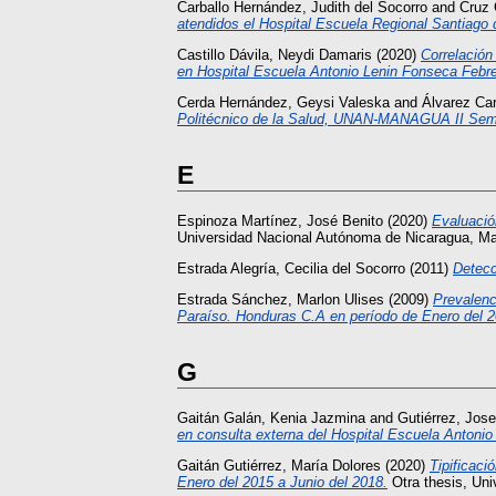
Carballo Hernández, Judith del Socorro
and
Cruz 
atendidos el Hospital Escuela Regional Santiago 
Castillo Dávila, Neydi Damaris
(2020)
Correlación
en Hospital Escuela Antonio Lenin Fonseca Febr
Cerda Hernández, Geysi Valeska
and
Álvarez Car
Politécnico de la Salud, UNAN-MANAGUA II Sem
E
Espinoza Martínez, José Benito
(2020)
Evaluació
Universidad Nacional Autónoma de Nicaragua, M
Estrada Alegría, Cecilia del Socorro
(2011)
Detecc
Estrada Sánchez, Marlon Ulises
(2009)
Prevalenc
Paraíso. Honduras C.A en período de Enero del 2
G
Gaitán Galán, Kenia Jazmina
and
Gutiérrez, Jose
en consulta externa del Hospital Escuela Antoni
Gaitán Gutiérrez, María Dolores
(2020)
Tipificaci
Enero del 2015 a Junio del 2018.
Otra thesis, Un