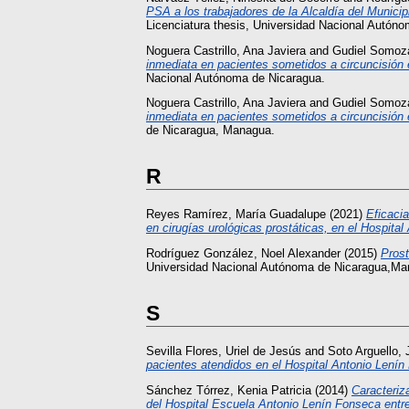
PSA a los trabajadores de la Alcaldía del Munici
Licenciatura thesis, Universidad Nacional Autón
Noguera Castrillo, Ana Javiera
and
Gudiel Somoza
inmediata en pacientes sometidos a circuncisión
Nacional Autónoma de Nicaragua.
Noguera Castrillo, Ana Javiera
and
Gudiel Somoza
inmediata en pacientes sometidos a circuncisión
de Nicaragua, Managua.
R
Reyes Ramírez, María Guadalupe
(2021)
Eficaci
en cirugías urológicas prostáticas, en el Hospita
Rodríguez González, Noel Alexander
(2015)
Prost
Universidad Nacional Autónoma de Nicaragua,Ma
S
Sevilla Flores, Uriel de Jesús
and
Soto Arguello, 
pacientes atendidos en el Hospital Antonio Len
Sánchez Tórrez, Kenia Patricia
(2014)
Caracteriz
del Hospital Escuela Antonio Lenín Fonseca entr