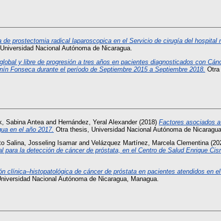
 de prostectomia radical laparoscopica en el Servicio de cirugía del hospital 
 Universidad Nacional Autónoma de Nicaragua.
global y libre de progresión a tres años en pacientes diagnosticados con Cán
Lenín Fonseca durante el período de Septiembre 2015 a Septiembre 2018.
Otra 
k, Sabina Antea
and
Hernández, Yeral Alexander
(2018)
Factores asociados a 
ua en el año 2017.
Otra thesis, Universidad Nacional Autónoma de Nicaragu
o Salina, Josseling Isamar
and
Velázquez Martínez, Marcela Clementina
(20
l para la detección de cáncer de próstata, en el Centro de Salud Enrique Cisn
ión clínica–histopatológica de cáncer de próstata en pacientes atendidos en e
Universidad Nacional Autónoma de Nicaragua, Managua.