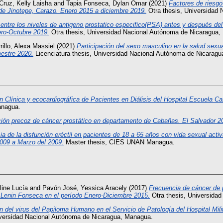
Cruz, Kelly Laisha
and
Tapia Fonseca, Dylan Omar
(2021)
Factores de riesgo
de Jinotepe, Carazo. Enero 2015 a diciembre 2019.
Otra thesis, Universidad 
 entre los niveles de antigeno prostatico especifico(PSA) antes y después de
ero-Octubre 2019.
Otra thesis, Universidad Nacional Autónoma de Nicaragua,
rillo, Alexa Massiel
(2021)
Participación del sexo masculino en la salud sexual
estre 2020.
Licenciatura thesis, Universidad Nacional Autónoma de Nicarag
n Clínica y ecocardiográfica de Pacientes en Diálisis del Hospital Escuela 
anagua.
ión precoz de cáncer prostático en departamento de Cabañas. El Salvador 2
ia de la disfunción eréctil en pacientes de 18 a 65 años con vida sexual acti
009 a Marzo del 2009.
Master thesis, CIES UNAN Managua.
line Lucía
and
Pavón José, Yessica Aracely
(2017)
Frecuencia de cáncer de 
o Lenin Fonseca en el período Enero-Diciembre 2015.
Otra thesis, Universida
ón del virus del Papiloma Humano en el Servicio de Patología del Hospital Mil
iversidad Nacional Autónoma de Nicaragua, Managua.