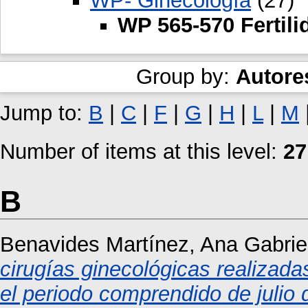
WP- Ginecología
(27)
WP 565-570 Fertili
Group by:
Autore
Jump to:
B
|
C
|
F
|
G
|
H
|
L
|
M
Number of items at this level:
27
B
Benavides Martínez, Ana Gabrie
cirugías ginecológicas realizad
el periodo comprendido de julio 