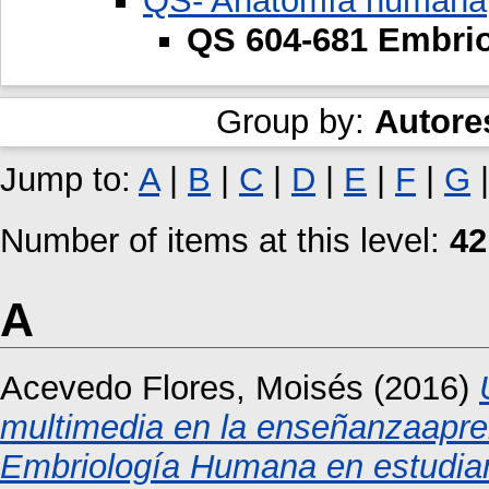
QS- Anatomía humana
QS 604-681 Embrio
Group by:
Autore
Jump to:
A
|
B
|
C
|
D
|
E
|
F
|
G
Number of items at this level:
42
A
Acevedo Flores, Moisés
(2016)
multimedia en la enseñanzaapren
Embriología Humana en estudian