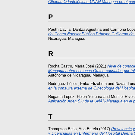
Clínicas Odontológicas UNAN-Managua en el peri
P
Pauth Dávila, Daritza Agustina
and
Carmona Lópe
del Centro Escolar Público Príncipe Guillermo de 
Nicaragua, Managua.
R
Rocha Castro, María José
(2021)
Nivel de conoci
Managua sobre Lesiones Orales causadas por Inf
Autónoma de Nicaragua, Managua.
Rodríguez López, Erika Elizabeth
and
Navas Lun
en la consulta externa de Ginecología del Hospi
Rugama López, Helen Yosuara
and
Montiel River
Aplicación Arlen Siu de la UNAN-Managua en el 
T
Thompson Bello, Ana Estela
(2017)
Prevalencia 
y Licenciadas en Enfermería del Hospital Bertha