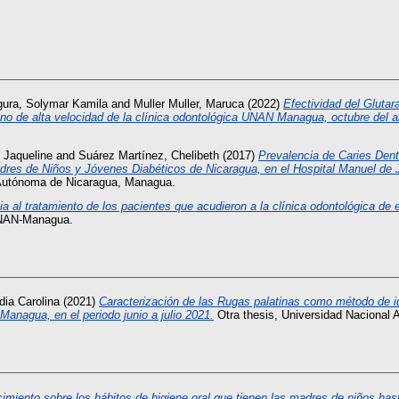
gura, Solymar Kamila
and
Muller Muller, Maruca
(2022)
Efectividad del Glutar
no de alta velocidad de la clínica odontológica UNAN Managua, octubre del 
 Jaqueline
and
Suárez Martínez, Chelibeth
(2017)
Prevalencia de Caries Denta
adres de Niños y Jóvenes Diabéticos de Nicaragua, en el Hospital Manuel de 
 Autónoma de Nicaragua, Managua.
a al tratamiento de los pacientes que acudieron a la clínica odontológica de
UNAN-Managua.
ia Carolina
(2021)
Caracterización de las Rugas palatinas como método de i
nagua, en el periodo junio a julio 2021.
Otra thesis, Universidad Nacional
imiento sobre los hábitos de higiene oral que tienen las madres de niños has