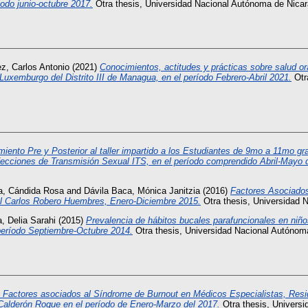
odo junio-octubre 2017.
Otra thesis, Universidad Nacional Autónoma de Nica
z, Carlos Antonio
(2021)
Conocimientos, actitudes y prácticas sobre salud or
Luxemburgo del Distrito III de Managua, en el período Febrero-Abril 2021.
Otr
miento Pre y Posterior al taller impartido a los Estudiantes de 9mo a 11mo g
ecciones de Transmisión Sexual ITS, en el período comprendido Abril-Mayo d
a, Cándida Rosa
and
Dávila Baca, Mónica Janitzia
(2016)
Factores Asociados
tal Carlos Robero Huembres, Enero-Diciembre 2015.
Otra thesis, Universidad 
a, Delia Sarahi
(2015)
Prevalencia de hábitos bucales parafuncionales en niño
período Septiembre-Octubre 2014.
Otra thesis, Universidad Nacional Autóno
y Factores asociados al Síndrome de Burnout en Médicos Especialistas, Resi
 Calderón Roque en el período de Enero-Marzo del 2017.
Otra thesis, Univers