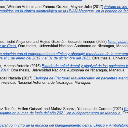
vas, Winston Antonio
and
Zamora Orozco, Maynor Julio
(2017)
Estado de los 
tendidos en la clínica odontológica de la UNAN-Managua, en el periodo de feb
do, Estid Alejandro
and
Reyes Guzmán, Eduardo Enrique
(2022)
Efectividad
e de Caso.
Otra thesis, Universidad Nacional Autónoma de Nicaragua, Manag
n relación con el comportamiento clínico y abordaje terapéutico de la mucormi
e el 1 de enero del 2019 y el 31 de diciembre del 2021.
Otra thesis, Univers
a, Marcos Antonio
(2015)
Estado de salud dental y gingival de los pacientes i
 2014.
Otra thesis, Universidad Nacional Autónoma de Nicaragua, Managua.
adell Nazaria
(2017)
Etiología de Fracturas Maxilofaciales en pacientes atend
Universidad Nacional Autónoma de Nicaragua, Managua.
z Toruño, Hellen Guissell
and
Maltez Suarez, Yahosca del Carmen
(2021)
Pr
 Rugama en el mes de junio del año 2021, en el departamento de Managua.
Otr
arativo in vitro de la eficacia del blanqueamiento dental Clínico y Ambulatori