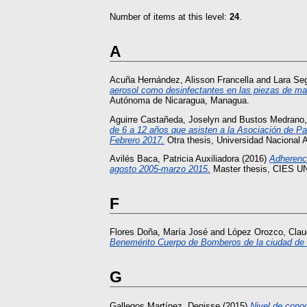
Number of items at this level:
24
.
A
Acuña Hernández, Alisson Francella
and
Lara Se
aerosol como desinfectantes en las piezas de ma
Autónoma de Nicaragua, Managua.
Aguirre Castañeda, Joselyn
and
Bustos Medrano,
de 6 a 12 años que asisten a la Asociación de P
Febrero 2017.
Otra thesis, Universidad Nacional
Avilés Baca, Patricia Auxiliadora
(2016)
Adherenci
agosto 2005-marzo 2015.
Master thesis, CIES 
F
Flores Doña, María José
and
López Orozco, Claud
Benemérito Cuerpo de Bomberos de la ciudad de Ma
G
Gallegos Martínez, Denisse
(2015)
Nivel de conoc