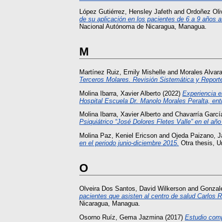
López Gutiérrez, Hensley Jafeth
and
Ordoñez Oli
de su aplicación en los pacientes de 6 a 9 años a
Nacional Autónoma de Nicaragua, Managua.
M
Martínez Ruiz, Emily Mishelle
and
Morales Alvara
Terceros Molares. Revisión Sistemática y Report
Molina Ibarra, Xavier Alberto
(2022)
Experiencia e
Hospital Escuela Dr. Manolo Morales Peralta, entr
Molina Ibarra, Xavier Alberto
and
Chavarría Garcí
Psiquiátrico “José Dolores Fletes Valle” en el año
Molina Paz, Keniel Ericson
and
Ojeda Paizano, J
en el periodo junio-diciembre 2015.
Otra thesis, 
O
Olveira Dos Santos, David Wilkerson
and
Gonzale
pacientes que asisten al centro de salud Carlos
Nicaragua, Managua.
Osorno Ruíz, Gema Jazmina
(2017)
Estudio comp