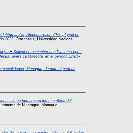
aldehído al 2%, Alcohol Etílico 70% y Lysol en
año 2022.
Otra thesis, Universidad Nacional
l y pH Salival en pacientes con Diabetes tipo I
Jesús Rivera La Mascota, en el período Enero-
 especialidades, Managua, durante el período
dentificación humana en los miembros del
 Autónoma de Nicaragua, Managua.
ta los 12 meses, que asisten al Hospital Amistad