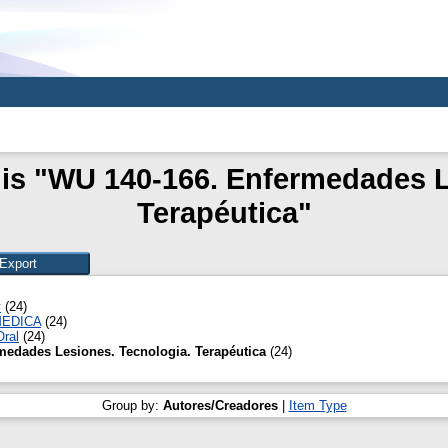
 is "WU 140-166. Enfermedades L
Terapéutica"
y
(24)
MEDICA
(24)
Oral
(24)
medades Lesiones. Tecnologia. Terapéutica
(24)
Group by:
Autores/Creadores
|
Item Type