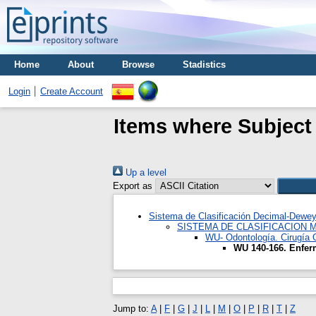
Home
About
Browse
Stadistics
Login
Create Account
Items where Subject
Up a level
Export as
Sistema de Clasificación Decimal-Dewe
SISTEMA DE CLASIFICACION 
WU- Odontología. Cirugía 
WU 140-166. Enfer
Jump to:
A
|
F
|
G
|
J
|
L
|
M
|
O
|
P
|
R
|
T
|
Z