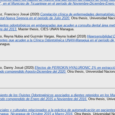
", en el Municipo de Ticuantepe en el período de Noviembre-Diciembre-Enero
z, Francisco Josué
(2020)
Correlación clínica de enfermedades dermatológic
tal-Nueva Segovia en el periodo de Julio 2020.
Otra thesis, Universidad Nac
ientos odontológicos en embarazadas que acuden a consulta dental área met
re del 2013.
Master thesis, CIES UNAN Managua.
o, Reyna Nubia
and
Guzmán Vargas, Reyna Isabel
(2018)
Hipersensibilidad 
entes que acuden a la Clínica Odontológica UNAN-Managua en el período de 
anagua.
lo, Danny Josué
(2020)
Efectos de PERIOKIN HYALURONIC 1% en extracción qu
odo comprendido Agosto-Diciembre del 2020.
Otra thesis, Universidad Nacio
ento de los Quistes Odontogénicos asociados a dientes retenidos en los Maxi
riodo comprendido de Enero del 2015 a Noviembre del 2016.
Otra thesis, Univ
ciales y culturales relacionados a la práctica de automedicación en pacientes
Managua, Nicaragua de Octubre 2015 a Marzo 2016.
Otra thesis, Universidad N