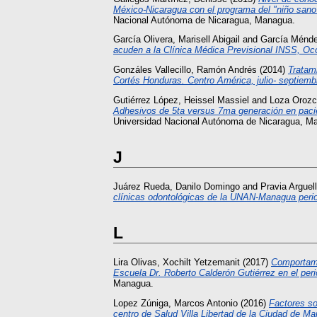
México-Nicaragua con el programa del "niño sano
Nacional Autónoma de Nicaragua, Managua.
García Olivera, Marisell Abigail
and
García Ménde
acuden a la Clínica Médica Previsional INSS, Oco
Gonzáles Vallecillo, Ramón Andrés
(2014)
Tratam
Cortés Honduras. Centro América, julio- septiemb
Gutiérrez López, Heissel Massiel
and
Loza Orozc
Adhesivos de 5ta versus 7ma generación en paci
Universidad Nacional Autónoma de Nicaragua, M
J
Juárez Rueda, Danilo Domingo
and
Pravia Arguel
clínicas odontológicas de la UNAN-Managua peri
L
Lira Olivas, Xochilt Yetzemanit
(2017)
Comportami
Escuela Dr. Roberto Calderón Gutiérrez en el pe
Managua.
Lopez Zúniga, Marcos Antonio
(2016)
Factores so
centro de Salud Villa Libertad de la Ciudad de 