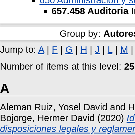
650 Administración y se
657.458 Auditoria 
Group by:
Autore
Jump to:
A
|
F
|
G
|
H
|
J
|
L
|
M
Number of items at this level:
25
A
Aleman Ruiz, Yosel David
and
H
Bojorge, Hermer David
(2020)
Id
disposiciones legales y reglamen