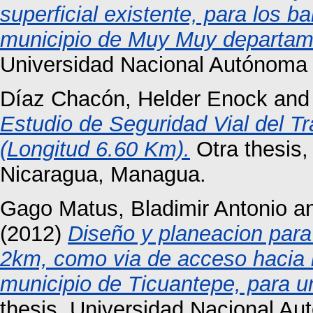
superficial existente, para los b
municipio de Muy Muy departam
Universidad Nacional Autónoma
Díaz Chacón, Helder Enock
an
Estudio de Seguridad Vial del Tr
(Longitud 6.60 Km).
Otra thesis
Nicaragua, Managua.
Gago Matus, Bladimir Antonio
a
(2012)
Diseño y planeacion para
2km, como via de acceso hacia 
municipio de Ticuantepe, para u
thesis, Universidad Nacional A