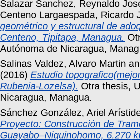
Salazar Sanchez, Reynaldo Jos
Centeno Largaespada, Ricardo 
geométrico y estructural de ado
Centeno, Tipitapa, Managua.
Otr
Autónoma de Nicaragua, Manag
Salinas Valdez, Alvaro Martin
a
(2016)
Estudio topografico(mejor
Rubenia-Lozelsa).
Otra thesis, 
Nicaragua, Managua.
Sánchez González, Ariel Arístid
Proyecto: Construcción de Tra
Guayabo–Niquinohomo, 6.270 k