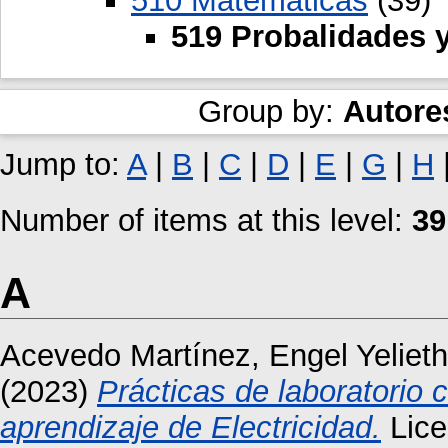
510 Matemáticas
(39)
519 Probalidades 
Group by:
Autore
Jump to:
A
|
B
|
C
|
D
|
E
|
G
|
H
Number of items at this level:
39
A
Acevedo Martínez, Engel Yelieth
(2023)
Prácticas de laboratorio 
aprendizaje de Electricidad.
Lice