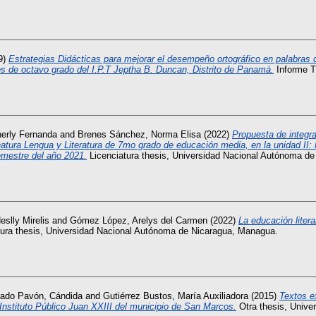
9)
Estrategias Didácticas para mejorar el desempeño ortográfico en palabras d
tes de octavo grado del I.P.T Jeptha B. Duncan, Distrito de Panamá.
Informe 
herly Fernanda
and
Brenes Sánchez, Norma Elisa
(2022)
Propuesta de integra
a Lengua y Literatura de 7mo grado de educación media, en la unidad II: M
semestre del año 2021.
Licenciatura thesis, Universidad Nacional Autónoma d
eslly Mirelis
and
Gómez López, Arelys del Carmen
(2022)
La educación litera
ura thesis, Universidad Nacional Autónoma de Nicaragua, Managua.
ado Pavón, Cándida
and
Gutiérrez Bustos, María Auxiliadora
(2015)
Textos e
Instituto Público Juan XXIII del municipio de San Marcos.
Otra thesis, Unive