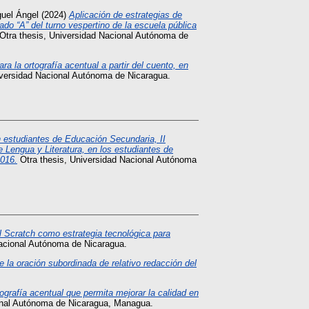
uel Ángel
(2024)
Aplicación de estrategias de
ado “A” del turno vespertino de la escuela pública
Otra thesis, Universidad Nacional Autónoma de
a la ortografía acentual a partir del cuento, en
iversidad Nacional Autónoma de Nicaragua.
n estudiantes de Educación Secundaria, II
 Lengua y Literatura, en los estudiantes de
2016.
Otra thesis, Universidad Nacional Autónoma
l Scratch como estrategia tecnológica para
acional Autónoma de Nicaragua.
e la oración subordinada de relativo redacción del
tografía acentual que permita mejorar la calidad en
onal Autónoma de Nicaragua, Managua.