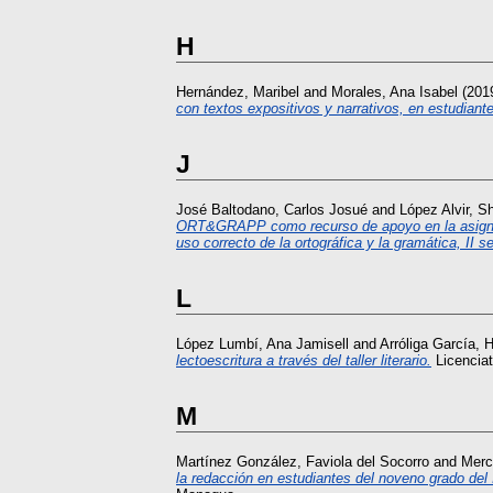
H
Hernández, Maribel
and
Morales, Ana Isabel
(201
con textos expositivos y narrativos, en estudian
J
José Baltodano, Carlos Josué
and
López Alvir, S
ORT&GRAPP como recurso de apoyo en la asignatur
uso correcto de la ortográfica y la gramática, II 
L
López Lumbí, Ana Jamisell
and
Arróliga García, H
lectoescritura a través del taller literario.
Licenciat
M
Martínez González, Faviola del Socorro
and
Merc
la redacción en estudiantes del noveno grado del 