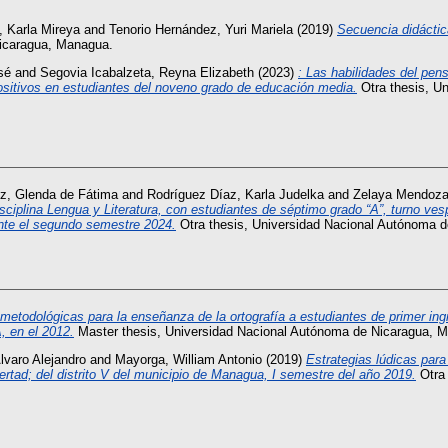
, Karla Mireya
and
Tenorio Hernández, Yuri Mariela
(2019)
Secuencia didáctica
Nicaragua, Managua.
sé
and
Segovia Icabalzeta, Reyna Elizabeth
(2023)
: Las habilidades del pen
positivos en estudiantes del noveno grado de educación media.
Otra thesis, U
z, Glenda de Fátima
and
Rodríguez Díaz, Karla Judelka
and
Zelaya Mendoza,
isciplina Lengua y Literatura, con estudiantes de séptimo grado “A”, turno ves
nte el segundo semestre 2024.
Otra thesis, Universidad Nacional Autónoma 
metodológicas para la enseñanza de la ortografía a estudiantes de primer ing
 en el 2012.
Master thesis, Universidad Nacional Autónoma de Nicaragua, 
varo Alejandro
and
Mayorga, William Antonio
(2019)
Estrategias lúdicas para
rtad; del distrito V del municipio de Managua, I semestre del año 2019.
Otra 