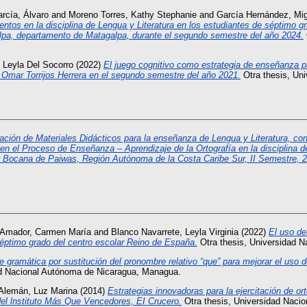
rcía, Álvaro
and
Moreno Torres, Kathy Stephanie
and
García Hernández, Mig
entos en la disciplina de Lengua y Literatura en los estudiantes de séptimo gr
pa, departamento de Matagalpa, durante el segundo semestre del año 2024.
, Leyla Del Socorro
(2022)
El juego cognitivo como estrategia de enseñanza par
 Omar Torrijos Herrera en el segundo semestre del año 2021.
Otra thesis, Un
ación de Materiales Didácticos para la enseñanza de Lengua y Literatura, co
en el Proceso de Enseñanza – Aprendizaje de la Ortografía en la disciplina de
ar Bocana de Paiwas, Región Autónoma de la Costa Caribe Sur, II Semestre, 
Amador, Carmen María
and
Blanco Navarrete, Leyla Virginia
(2022)
El uso de
séptimo grado del centro escolar Reino de España.
Otra thesis, Universidad N
e gramática por sustitución del pronombre relativo “que” para mejorar el uso d
ad Nacional Autónoma de Nicaragua, Managua.
Alemán, Luz Marina
(2014)
Estrategias innovadoras para la ejercitación de or
 del lnstituto Más Que Vencedores, EI Crucero.
Otra thesis, Universidad Naci