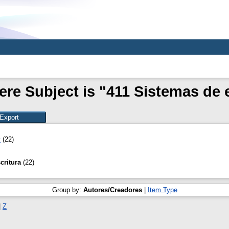
re Subject is "411 Sistemas de 
y
(22)
critura
(22)
Group by:
Autores/Creadores
|
Item Type
|
Z