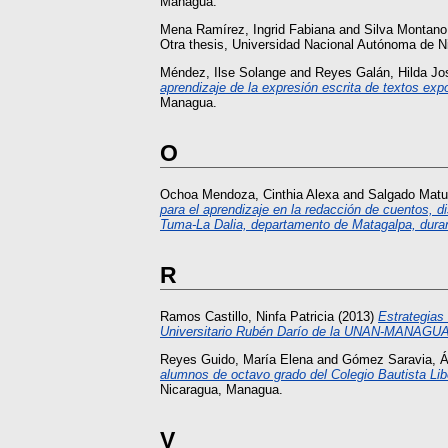
Managua.
Mena Ramírez, Ingrid Fabiana
and
Silva Montano
Otra thesis, Universidad Nacional Autónoma de 
Méndez, Ilse Solange
and
Reyes Galán, Hilda Jo
aprendizaje de la expresión escrita de textos ex
Managua.
O
Ochoa Mendoza, Cinthia Alexa
and
Salgado Matu
para el aprendizaje en la redacción de cuentos, d
Tuma-La Dalia, departamento de Matagalpa, dura
R
Ramos Castillo, Ninfa Patricia
(2013)
Estrategias 
Universitario Rubén Darío de la UNAN-MANAGUA,
Reyes Guido, María Elena
and
Gómez Saravia, Ál
alumnos de octavo grado del Colegio Bautista Libe
Nicaragua, Managua.
V