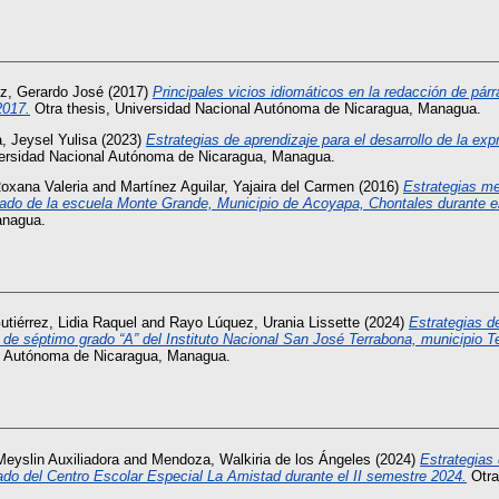
z, Gerardo José
(2017)
Principales vicios idiomáticos en la redacción de párr
2017.
Otra thesis, Universidad Nacional Autónoma de Nicaragua, Managua.
a, Jeysel Yulisa
(2023)
Estrategias de aprendizaje para el desarrollo de la exp
versidad Nacional Autónoma de Nicaragua, Managua.
oxana Valeria
and
Martínez Aguilar, Yajaira del Carmen
(2016)
Estrategias me
 grado de la escuela Monte Grande, Municipio de Acoyapa, Chontales durante 
anagua.
tiérrez, Lidia Raquel
and
Rayo Lúquez, Urania Lissette
(2024)
Estrategias d
s de séptimo grado “A” del Instituto Nacional San José Terrabona, municipio 
al Autónoma de Nicaragua, Managua.
Meyslin Auxiliadora
and
Mendoza, Walkiria de los Ángeles
(2024)
Estrategias 
rado del Centro Escolar Especial La Amistad durante el II semestre 2024.
Otra