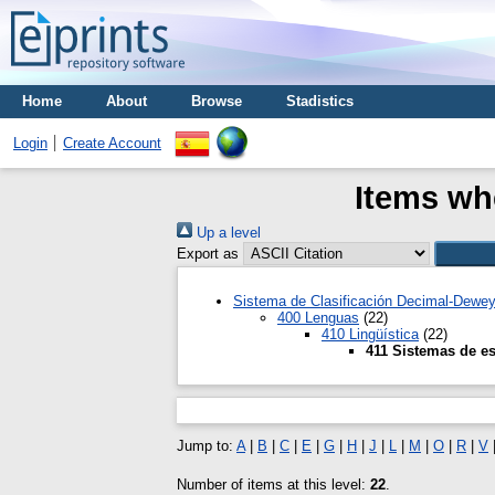
Home
About
Browse
Stadistics
Login
Create Account
Items whe
Up a level
Export as
Sistema de Clasificación Decimal-Dewe
400 Lenguas
(22)
410 Lingüística
(22)
411 Sistemas de es
Jump to:
A
|
B
|
C
|
E
|
G
|
H
|
J
|
L
|
M
|
O
|
R
|
V
Number of items at this level:
22
.