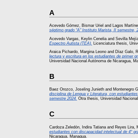
A
Acevedo Gómez, Bismar Uriel
and
Lagos Martíne
séptimo grado “A” Instituto Marista, II semestre, 
Acevedo Vargas, Keylin Cenelia
and
Sevilla Mejí
Espectro Autista (TEA).
Licenciatura thesis, Uni
Araica Pichardo, Margina Leono
and
Díaz Galo, R
lectura y escritura en los estudiantes de primer
Universidad Nacional Autónoma de Nicaragua, M
B
Baez Orozco, Joseling Junieth
and
Montenegro Gu
disciplina de Lengua y Literatura, con estudiante
semestre 2024.
Otra thesis, Universidad Nacion
C
Cardoza Zeledón, Indira Tatiana
and
Reyes Lira, 
estudiantes con discapacidad intelectual de 4° g
Nicaragua, Managua.