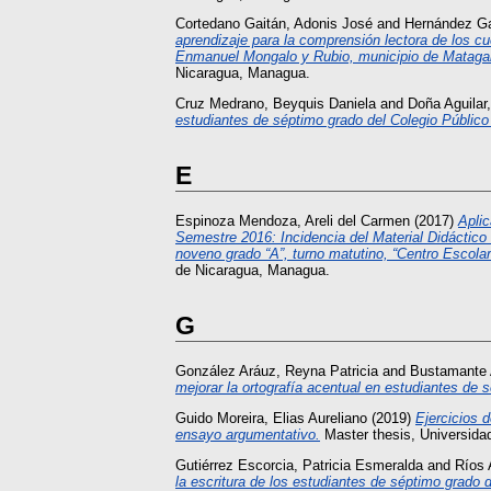
Cortedano Gaitán, Adonis José
and
Hernández Ga
aprendizaje para la comprensión lectora de los cu
Enmanuel Mongalo y Rubio, municipio de Matagal
Nicaragua, Managua.
Cruz Medrano, Beyquis Daniela
and
Doña Aguilar
estudiantes de séptimo grado del Colegio Público
E
Espinoza Mendoza, Areli del Carmen
(2017)
Aplic
Semestre 2016: Incidencia del Material Didáctico 
noveno grado “A”, turno matutino, “Centro Escol
de Nicaragua, Managua.
G
González Aráuz, Reyna Patricia
and
Bustamante 
mejorar la ortografía acentual en estudiantes de 
Guido Moreira, Elias Aureliano
(2019)
Ejercicios d
ensayo argumentativo.
Master thesis, Universid
Gutiérrez Escorcia, Patricia Esmeralda
and
Ríos 
la escritura de los estudiantes de séptimo grado