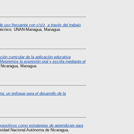
e uso frecuente con c/s/z, a través del trabajo
Técnico. UNAN-Managua, Managua.
ción curricular de la aplicación educativa
ejoremos la expresión oral y escrita mediante el
e Nicaragua, Managua.
ria: un enfoque para el desarrollo de la
xpositivos como estrategias de aprendizaje para
rsidad Nacional Autónoma de Nicaragua,