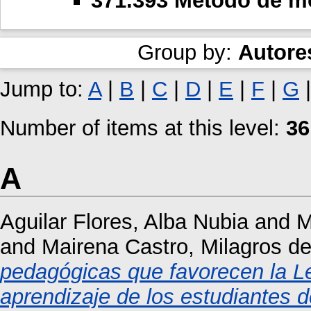
371.393 Método de mo
Group by:
Autore
Jump to:
A
|
B
|
C
|
D
|
E
|
F
|
G
Number of items at this level:
36
A
Aguilar Flores, Alba Nubia
and
M
and
Mairena Castro, Milagros de
pedagógicas que favorecen la L
aprendizaje de los estudiantes 