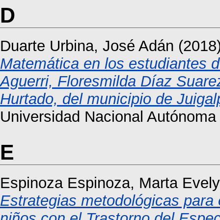
D
Duarte Urbina, José Adán
(2018
Matemática en los estudiantes d
Aguerri, Floresmilda Díaz Suarez
Hurtado, del municipio de Juigal
Universidad Nacional Autónoma
E
Espinoza Espinoza, Marta Evel
Estrategias metodológicas para e
niños con el Trastorno del Espec