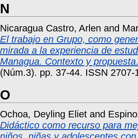
N
Nicaragua Castro, Arlen
and
Mar
El trabajo en Grupo, como gene
mirada a la experiencia de estu
Managua. Contexto y propuesta
(Núm.3). pp. 37-44. ISSN 2707-
O
Ochoa, Deyling Eliet
and
Espino
Didáctico como recurso para mejo
niños, niñas y adolescentes con 