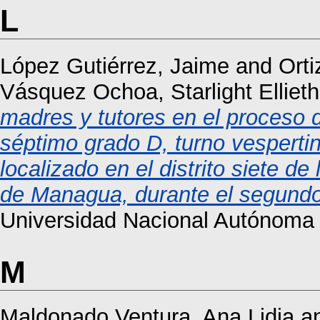
L
López Gutiérrez, Jaime
and
Ort
Vásquez Ochoa, Starlight Ellieth
madres y tutores en el proceso 
séptimo grado D, turno vespertin
localizado en el distrito siete 
de Managua, durante el segundo
Universidad Nacional Autónoma 
M
Maldonado Ventura, Ana Lidia
a