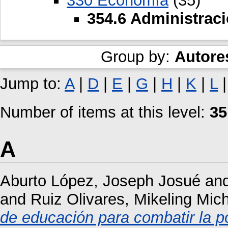
330 Economía
(35)
354.6 Administrac
Group by:
Autore
Jump to:
A
|
D
|
E
|
G
|
H
|
K
|
L
Number of items at this level:
35
A
Aburto López, Joseph Josué
an
and
Ruiz Olivares, Mikeling Mich
de educación para combatir la p