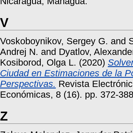
Nicaragua, Managua.
V
Voskoboynikov, Sergey G.
and
S
Andrej N.
and
Dyatlov, Alexande
Kosiborod, Olga L.
(2020)
Solven
Ciudad en Estimaciones de la Po
Perspectivas.
Revista Electrónic
Económicas, 8 (16). pp. 372-38
Z