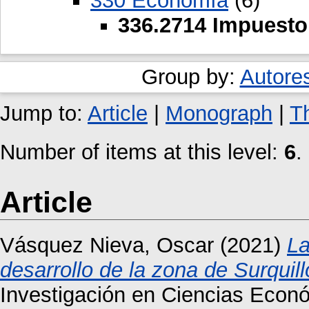
330 Economía
(6)
336.2714 Impuesto 
Group by:
Autore
Jump to:
Article
|
Monograph
|
T
Number of items at this level:
6
.
Article
Vásquez Nieva, Oscar
(2021)
La
desarrollo de la zona de Surquill
Investigación en Ciencias Econó