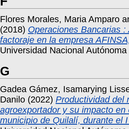
F
Flores Morales, Maria Amparo
a
(2018)
Operaciones Bancarias : A
factoraje en la empresa AFINSA,
Universidad Nacional Autónoma 
G
Gadea Gámez, Isamarying Liss
Danilo
(2022)
Productividad del 
agroexportador y su impacto en 
municipio de Quilalí, durante el