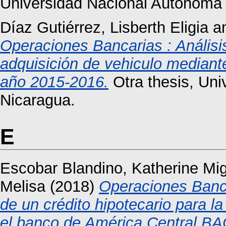
Universidad Nacional Autónoma 
Díaz Gutiérrez, Lisberth Eligia
a
Operaciones Bancarias : Análisis
adquisición de vehiculo mediant
año 2015-2016.
Otra thesis, Un
Nicaragua.
E
Escobar Blandino, Katherine Mig
Melisa
(2018)
Operaciones Banca
de un crédito hipotecario para l
el banco de América Central BA