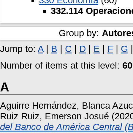
330 Economía
(60)
332.114 Operacion
Group by:
Autore
Jump to:
A
|
B
|
C
|
D
|
E
|
F
|
G
Number of items at this level:
60
A
Aguirre Hernández, Blanca Azu
Ruiz Ruiz, Emerson Josué
(202
del Banco de América Central (B