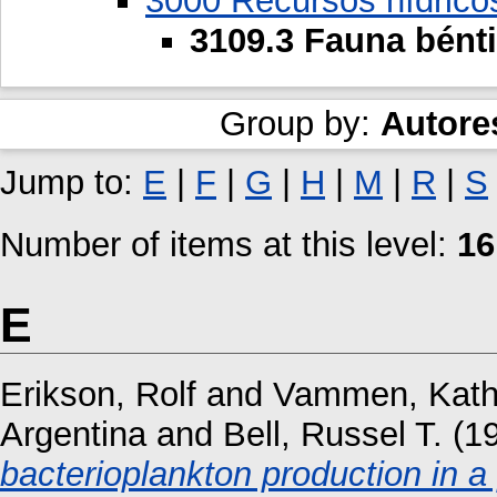
3000 Recursos hídrico
3109.3 Fauna bént
Group by:
Autore
Jump to:
E
|
F
|
G
|
H
|
M
|
R
|
S
Number of items at this level:
16
E
Erikson, Rolf
and
Vammen, Kath
Argentina
and
Bell, Russel T.
(1
bacterioplankton production in a 