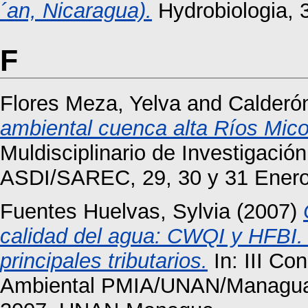
´an, Nicaragua).
Hydrobiologia, 3
F
Flores Meza, Yelva
and
Calderó
ambiental cuenca alta Ríos Mico
Muldisciplinario de Investigac
ASDI/SAREC, 29, 30 y 31 Ener
Fuentes Huelvas, Sylvia
(2007)
calidad del agua: CWQI y HFBI.
principales tributarios.
In: III Co
Ambiental PMIA/UNAN/Managua