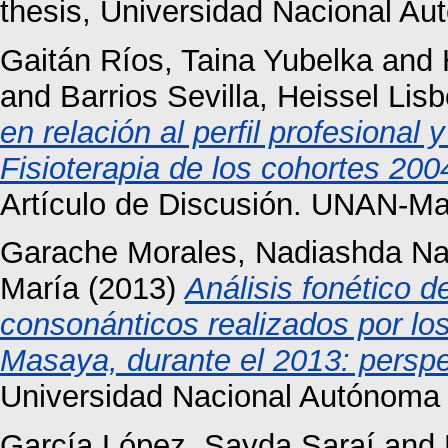
thesis, Universidad Nacional A
Gaitán Ríos, Taina Yubelka
and
and
Barrios Sevilla, Heissel Lisb
en relación al perfil profesional
Fisioterapia de los cohortes 20
Artículo de Discusión. UNAN-
Garache Morales, Nadiashda Na
María
(2013)
Análisis fonético 
consonánticos realizados por lo
Masaya, durante el 2013: perspec
Universidad Nacional Autónoma 
García López, Sayda Saraí
and