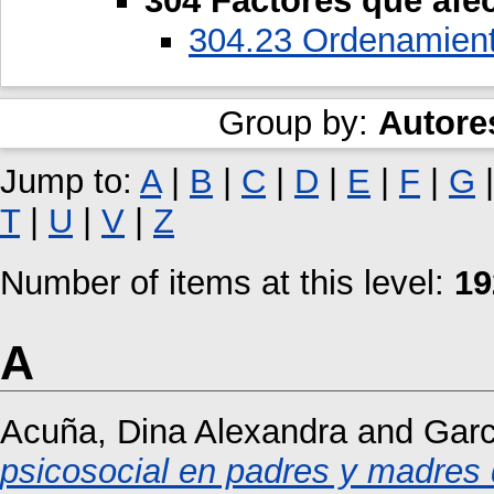
304 Factores que afe
304.23 Ordenamiento
Group by:
Autore
Jump to:
A
|
B
|
C
|
D
|
E
|
F
|
G
T
|
U
|
V
|
Z
Number of items at this level:
19
A
Acuña, Dina Alexandra
and
Garc
psicosocial en padres y madres 