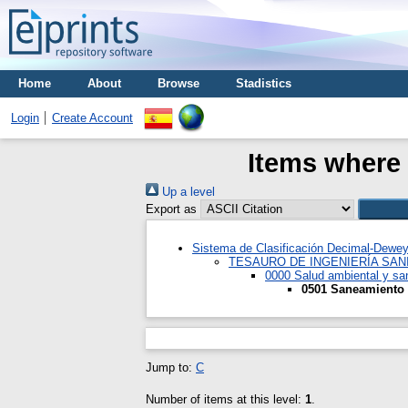
Home
About
Browse
Stadistics
Login
Create Account
Items where 
Up a level
Export as
Sistema de Clasificación Decimal-Dewe
TESAURO DE INGENIERÍA SAN
0000 Salud ambiental y s
0501 Saneamiento 
Jump to:
C
Number of items at this level:
1
.