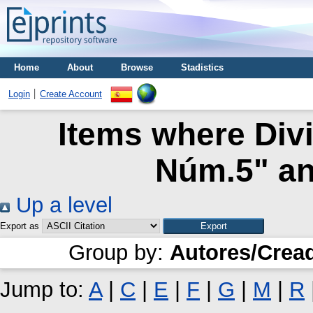
Home
About
Browse
Stadistics
Login
Create Account
Items where Divis
Núm.5" an
Up a level
Export as
Group by:
Autores/Crea
Jump to:
A
|
C
|
E
|
F
|
G
|
M
|
R