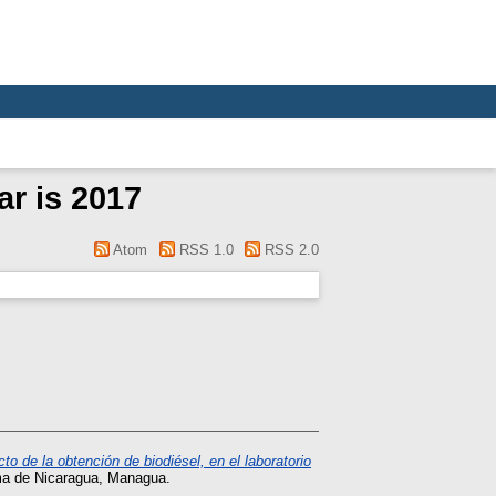
ar is 2017
Atom
RSS 1.0
RSS 2.0
to de la obtención de biodiésel, en el laboratorio
ma de Nicaragua, Managua.