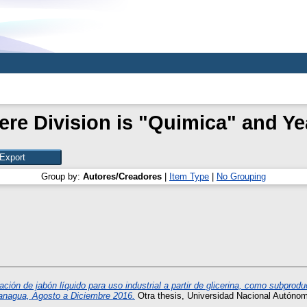
re Division is "Quimica" and Ye
Group by:
Autores/Creadores
|
Item Type
|
No Grouping
ación de jabón líquido para uso industrial a partir de glicerina, como subproduc
nagua, Agosto a Diciembre 2016.
Otra thesis, Universidad Nacional Autóno