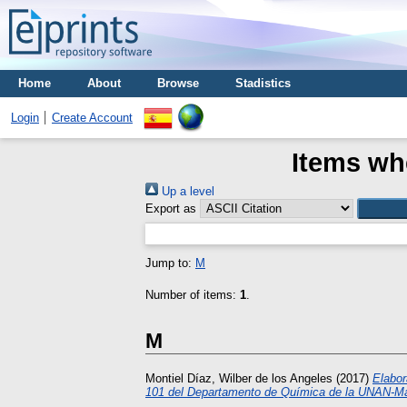
Home
About
Browse
Stadistics
Login
Create Account
Items whe
Up a level
Export as
Jump to:
M
Number of items:
1
.
M
Montiel Díaz, Wilber de los Angeles
(2017)
Elabor
101 del Departamento de Química de la UNAN-Ma