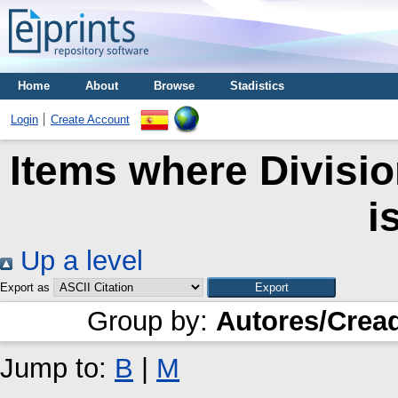
Home
About
Browse
Stadistics
Login
Create Account
Items where Divisio
i
Up a level
Export as
Group by:
Autores/Crea
Jump to:
B
|
M