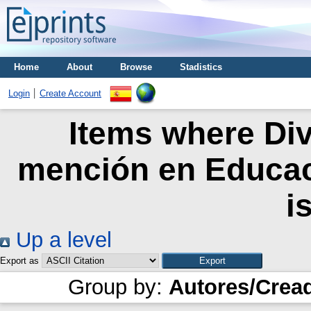
Home
About
Browse
Stadistics
Login
Create Account
Items where Div
mención en Educac
i
Up a level
Export as
Group by:
Autores/Crea