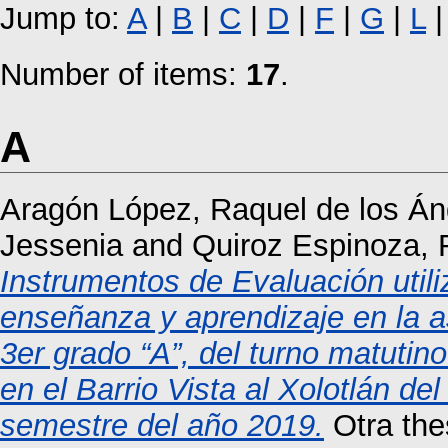
Jump to:
A
|
B
|
C
|
D
|
F
|
G
|
L
Number of items:
17
.
A
Aragón López, Raquel de los Án
Jessenia
and
Quiroz Espinoza, 
Instrumentos de Evaluación utili
enseñanza y aprendizaje en la a
3er grado “A”, del turno matuti
en el Barrio Vista al Xolotlán del
semestre del año 2019.
Otra the