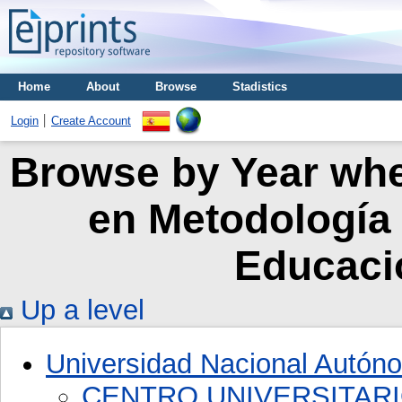
Home
About
Browse
Stadistics
Login
Create Account
Browse by Year wher
en Metodología 
Educaci
Up a level
Universidad Nacional Autón
CENTRO UNIVERSITAR