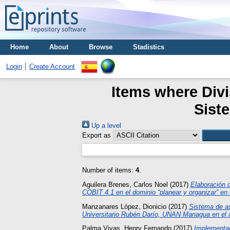
Home
About
Browse
Stadistics
Login
Create Account
Items where Div
Sist
Up a level
Export as
Number of items:
4
.
Aguilera Brenes, Carlos Noel
(2017)
Elaboración d
COBIT 4.1 en el dominio “planear y organizar” en 
Manzanares López, Dionicio
(2017)
Sistema de as
Universitario Rubén Darío, UNAN Managua en el 
Palma Vivas, Henry Fernando
(2017)
Implementac