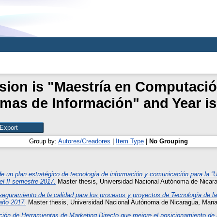
ision is "Maestría en Computació
emas de Información" and Year is
Group by:
Autores/Creadores
|
Item Type
|
No Grouping
e un plan estratégico de tecnología de información y comunicación para la “U
el II semestre 2017.
Master thesis, Universidad Nacional Autónoma de Nicar
eguramiento de la calidad para los procesos y proyectos de Tecnología de l
año 2017.
Master thesis, Universidad Nacional Autónoma de Nicaragua, Man
ión de Herramientas de Marketing Directo que mejore el posicionamiento de