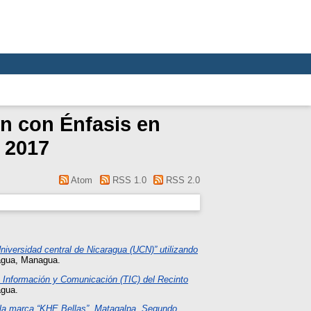
n con Énfasis en
 2017
Atom
RSS 1.0
RSS 2.0
niversidad central de Nicaragua (UCN)” utilizando
agua, Managua.
a Información y Comunicación (TIC) del Recinto
agua.
 la marca “KHE Bellas”, Matagalpa, Segundo