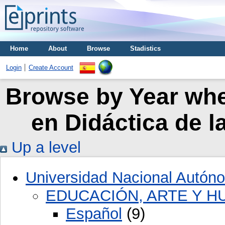
Home
About
Browse
Stadistics
Login
Create Account
Browse by Year wher
en Didáctica de l
Up a level
Universidad Nacional Autón
EDUCACIÓN, ARTE Y 
Español
(9)