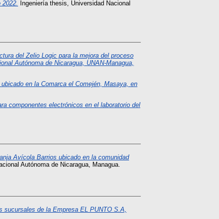
o 2022.
Ingeniería thesis, Universidad Nacional
tura del Zelio Logic para la mejora del proceso
 Nacional Autónoma de Nicaragua, UNAN-Managua,
ra ubicado en la Comarca el Comején, Masaya, en
ara componentes electrónicos en el laboratorio del
anja Avícola Barrios ubicado en la comunidad
Nacional Autónoma de Nicaragua, Managua.
 las sucursales de la Empresa EL PUNTO S.A,