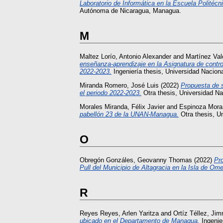
Laboratorio de Informática en la Escuela Polité
Autónoma de Nicaragua, Managua.
M
Maltez Lorío, Antonio Alexander
and
Martínez Val
enseñanza-aprendizaje en la Asignatura de contr
2022-2023.
Ingeniería thesis, Universidad Nacio
Miranda Romero, José Luis
(2022)
Propuesta de s
el periodo 2022-2023.
Otra thesis, Universidad N
Morales Miranda, Félix Javier
and
Espinoza Mora
pabellón 23 de la UNAN-Managua.
Otra thesis, U
O
Obregón Gonzáles, Geovanny Thomas
(2022)
Pr
Pull del Municipio de Altagracia en la Isla de O
R
Reyes Reyes, Arlen Yaritza
and
Ortíz Téllez, Ji
ubicado en el Departamento de Managua.
Ingenie