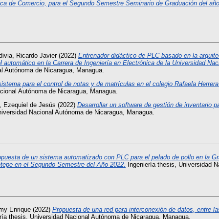
cnica de Comercio, para el Segundo Semestre Seminario de Graduación del añ
divia, Ricardo Javier
(2022)
Entrenador didáctico de PLC basado en la arquitec
ol automático en la Carrera de Ingeniería en Electrónica de la Universidad
nal Autónoma de Nicaragua, Managua.
istema para el control de notas y de matrículas en el colegio Rafaela Herre
acional Autónoma de Nicaragua, Managua.
, Ezequiel de Jesús
(2022)
Desarrollar un software de gestión de inventario p
niversidad Nacional Autónoma de Nicaragua, Managua.
opuesta de un sistema automatizado con PLC para el pelado de pollo en la Gr
metepe en el Segundo Semestre del Año 2022.
Ingeniería thesis, Universidad 
mmy Enrique
(2022)
Propuesta de una red para interconexión de datos, entre
ría thesis, Universidad Nacional Autónoma de Nicaragua, Managua.