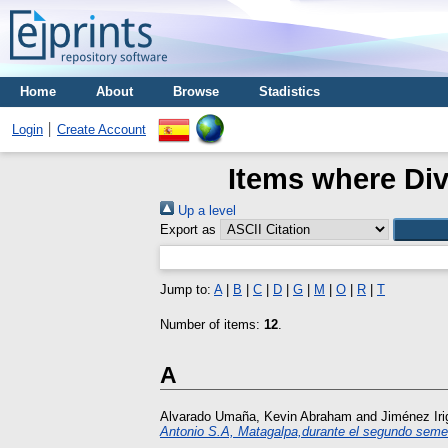
Home
About
Browse
Stadistics
Login
Create Account
Items where Divi
Up a level
Export as
Jump to:
A
|
B
|
C
|
D
|
G
|
M
|
O
|
R
|
T
Number of items:
12
.
A
Alvarado Umaña, Kevin Abraham
and
Jiménez Iri
Antonio S.A, Matagalpa,durante el segundo semes