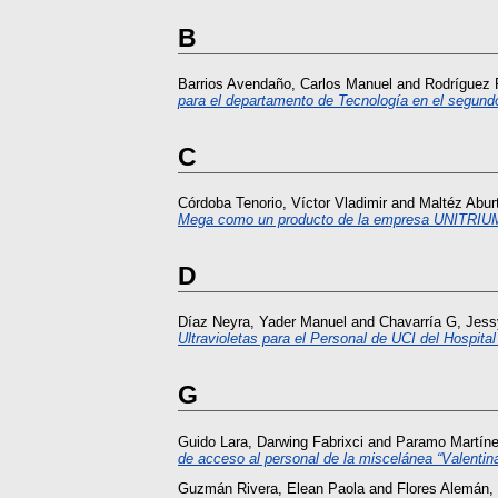
B
Barrios Avendaño, Carlos Manuel
and
Rodríguez F
para el departamento de Tecnología en el segund
C
Córdoba Tenorio, Víctor Vladimir
and
Maltéz Abur
Mega como un producto de la empresa UNITRIU
D
Díaz Neyra, Yader Manuel
and
Chavarría G, Jess
Ultravioletas para el Personal de UCI del Hospita
G
Guido Lara, Darwing Fabrixci
and
Paramo Martíne
de acceso al personal de la miscelánea “Valentin
Guzmán Rivera, Elean Paola
and
Flores Alemán,