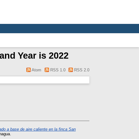
 and Year is 2022
Atom
RSS 1.0
RSS 2.0
do a base de aire caliente en la finca San
nagua.