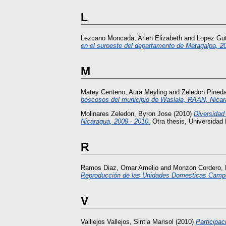
L
Lezcano Moncada, Arlen Elizabeth
and
Lopez Gut
en el suroeste del departamento de Matagalpa, 2
M
Matey Centeno, Aura Meyling
and
Zeledon Pineda
boscosos del municipio de Waslala, RAAN, Nicar
Molinares Zeledon, Byron Jose
(2010)
Diversidad
Nicaragua, 2009 - 2010.
Otra thesis, Universidad
R
Ramos Diaz, Omar Amelio
and
Monzon Cordero, 
Reproducción de las Unidades Domesticas Campes
V
Valllejos Vallejos, Sintia Marisol
(2010)
Participa