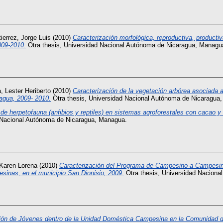
ierrez, Jorge Luis
(2010)
Caracterización morfológica, reproductiva, producti
009-2010.
Otra thesis, Universidad Nacional Autónoma de Nicaragua, Managu
, Lester Heriberto
(2010)
Caracterización de la vegetación arbórea asociada
agua, 2009- 2010.
Otra thesis, Universidad Nacional Autónoma de Nicaragua
 de herpetofauna (anfibios y reptiles) en sistemas agroforestales con cacao
 Nacional Autónoma de Nicaragua, Managua.
Karen Lorena
(2010)
Caracterización del Programa de Campesino a Campesin
inas, en el municipio San Dionisio, 2009.
Otra thesis, Universidad Nacion
ción de Jóvenes dentro de la Unidad Doméstica Campesina en la Comunidad 