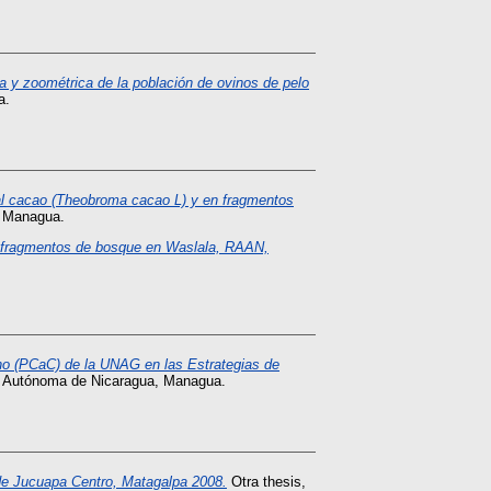
va y zoométrica de la población de ovinos de pelo
a.
 al cacao (Theobroma cacao L) y en fragmentos
, Managua.
 y fragmentos de bosque en Waslala, RAAN,
o (PCaC) de la UNAG en las Estrategias de
al Autónoma de Nicaragua, Managua.
de Jucuapa Centro, Matagalpa 2008.
Otra thesis,