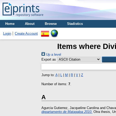
Home
About
Browse
Stadistics
Login
Create Account
Items where Divi
Up a level
Export as
Jump to:
A
|
L
|
M
|
R
|
V
|
Z
Number of items:
7
.
A
Agurcia Gutierrez, Jacqueline Carolina
and
Chavar
departamento de Matagalpa 2010.
Otra thesis, U