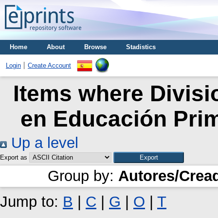
Home
About
Browse
Stadistics
Login
Create Account
Items where Divisi
en Educación Prim
Up a level
Export as
Group by:
Autores/Crea
Jump to:
B
|
C
|
G
|
O
|
T