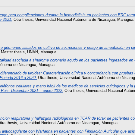
esgo para complicaciones durante la hemodiálisis en pacientes con ERC termin
e 2021.
Otra thesis, Universidad Nacional Autónoma de Nicaragua, Managua.
re gérmenes aislados en cultivo de secreciones y riesgo de amputación en pie
Master thesis, UNAN, Managua.
talidad asociada a síndrome coronario agudo en los pacientes ingresados en 
utónoma de Nicaragua, Managua.
diferenciado de tiroides: Caracterización clínica y concordancia con pruebas
 Periodo 2016 a 2020.
Otra thesis, Universidad Nacional Autónoma de Nicara
teléfonos celulares y mano hábil de los médicos de servicios quirúrgicos y la 
z Paiz. Diciembre 2021 – enero 2022.
Otra thesis, Universidad Nacional Autó
nción respiratoria y hallazgos radiológicos en TCAR de tórax de pacientes c
tra thesis, Universidad Nacional Autónoma de Nicaragua, Managua.
a anticoagulante con Warfarina en pacientes con Fibrilación Auricular que asis