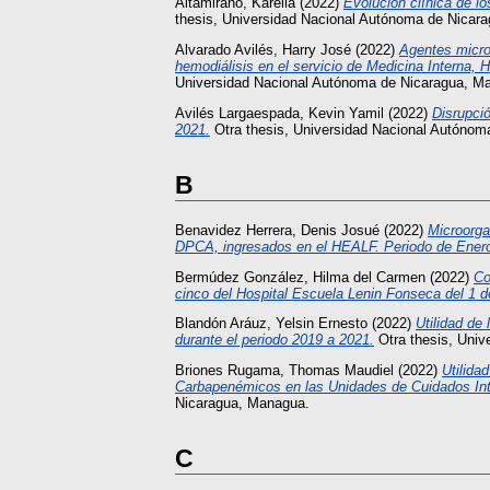
Altamirano, Karelia
(2022)
Evolución clínica de l
thesis, Universidad Nacional Autónoma de Nicar
Alvarado Avilés, Harry José
(2022)
Agentes micro
hemodiálisis en el servicio de Medicina Interna,
Universidad Nacional Autónoma de Nicaragua, M
Avilés Largaespada, Kevin Yamil
(2022)
Disrupci
2021.
Otra thesis, Universidad Nacional Autónom
B
Benavidez Herrera, Denis Josué
(2022)
Microorga
DPCA, ingresados en el HEALF. Periodo de Enero
Bermúdez González, Hilma del Carmen
(2022)
Co
cinco del Hospital Escuela Lenin Fonseca del 1 
Blandón Aráuz, Yelsin Ernesto
(2022)
Utilidad de
durante el periodo 2019 a 2021.
Otra thesis, Univ
Briones Rugama, Thomas Maudiel
(2022)
Utilida
Carbapenémicos en las Unidades de Cuidados Inte
Nicaragua, Managua.
C