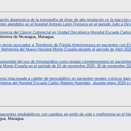
ación diagnostica de la tomografía de tórax de alta resolución vs la reacción
es atendidos en el hospital Antonio Lenin Fonseca en el periodo Julio a Dic
ivencia del Cáncer Colorrectal en Unidad Oncológica Hospital Escuela Carl
Autónoma de Nicaragua, Managua.
e riesgo asociados a Trombosis de Fístula Arteriovenosa en pacientes con E
e Nefrología del Nuevo Hospital Monte España durante el período de Abril 20
 seguridad del uso de trimetazidina como terapia complementaria en pacientes
tal Monte España en el período de 01 de noviembre 2020- 30 de noviembre 20
mia relacionada a catéter de hemodiálisis en pacientes renales crónicos bajo t
 Interna del Hospital Escuela Carlos Roberto Huembés, durante enero 2018 a 
pacientes prediabéticos con cambios en estilo de vida y metformina en el Ho
agua, Managua.