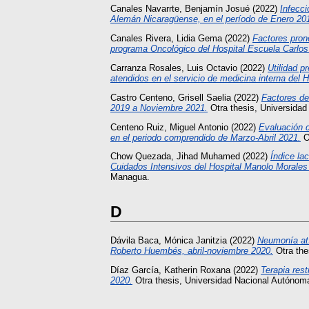
Canales Navarrte, Benjamín Josué
(2022)
Infecci
Alemán Nicaragüense, en el período de Enero 20
Canales Rivera, Lidia Gema
(2022)
Factores pron
programa Oncológico del Hospital Escuela Carlo
Carranza Rosales, Luis Octavio
(2022)
Utilidad p
atendidos en el servicio de medicina interna del H
Castro Centeno, Grisell Saelia
(2022)
Factores de
2019 a Noviembre 2021.
Otra thesis, Universida
Centeno Ruiz, Miguel Antonio
(2022)
Evaluación d
en el periodo comprendido de Marzo-Abril 2021.
O
Chow Quezada, Jihad Muhamed
(2022)
Índice la
Cuidados Intensivos del Hospital Manolo Morales 
Managua.
D
Dávila Baca, Mónica Janitzia
(2022)
Neumonía atí
Roberto Huembés, abril-noviembre 2020.
Otra the
Díaz García, Katherin Roxana
(2022)
Terapia res
2020.
Otra thesis, Universidad Nacional Autónom