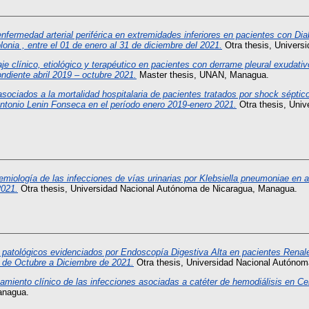
nfermedad arterial periférica en extremidades inferiores en pacientes con Di
nia , entre el 01 de enero al 31 de diciembre del 2021.
Otra thesis, Univers
je clínico, etiológico y terapéutico en pacientes con derrame pleural exudati
ndiente abril 2019 – octubre 2021.
Master thesis, UNAN, Managua.
asociados a la mortalidad hospitalaria de pacientes tratados por shock sépti
Antonio Lenin Fonseca en el período enero 2019-enero 2021.
Otra thesis, Univ
emiología de las infecciones de vías urinarias por Klebsiella pneumoniae en a
2021.
Otra thesis, Universidad Nacional Autónoma de Nicaragua, Managua.
 patológicos evidenciados por Endoscopía Digestiva Alta en pacientes Renale
 de Octubre a Diciembre de 2021.
Otra thesis, Universidad Nacional Autóno
miento clínico de las infecciones asociadas a catéter de hemodiálisis en Cen
anagua.