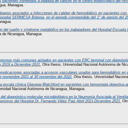
os pacientes sometidos a ligadura de várices en el centro endoscópico del H
agua, Managua.
bianos asociados a Infecciones de catéter de hemodiálisis en pacientes co
 Hospital SERMESA Bolonia, en el periodo comprendido del 1° de agosto del 2
anagua.
ón del sueño y síndrome metabólico en los trabajadores del Hospital Escuela
a de Nicaragua, Managua.
nismos más comunes aislados en pacientes con ERC terminal con diagnóstico 
 2019 a Diciembre 2021.
Otra thesis, Universidad Nacional Autónoma de Ni
mplicaciones asociadas a accesos vasculares usados para hemodiálisis en p
de noviembre 2021 al 30 noviembre del 2022.
Otra thesis, Universidad Nacion
 la escala clínica Glasgow Blatchford en pacientes con hemorragia digestiva a
ersidad Nacional Autónoma de Nicaragua, Managua.
d del diagnóstico molecular microbiológico en la Neumonía Asociada al Ventil
nsivos del Hospital Dr. Fernando Vélez Paiz Abril 2021-Diciembre 2021.
Otr