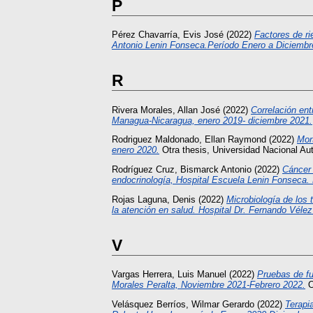
P
Pérez Chavarría, Evis José
(2022)
Factores de ri
Antonio Lenin Fonseca.Período Enero a Diciembr
R
Rivera Morales, Allan José
(2022)
Correlación ent
Managua-Nicaragua, enero 2019- diciembre 2021.
Rodriguez Maldonado, Ellan Raymond
(2022)
Mor
enero 2020.
Otra thesis, Universidad Nacional A
Rodríguez Cruz, Bismarck Antonio
(2022)
Cáncer 
endocrinología, Hospital Escuela Lenin Fonseca.
Rojas Laguna, Denis
(2022)
Microbiología de los 
la atención en salud. Hospital Dr. Fernando Véle
V
Vargas Herrera, Luis Manuel
(2022)
Pruebas de fu
Morales Peralta, Noviembre 2021-Febrero 2022.
O
Velásquez Berríos, Wilmar Gerardo
(2022)
Terapi