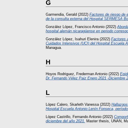
G
Garmendia, Gerald
(2022)
Factores de riesgo de e
de la consulta externa del Hospital SERMESA Bolo
González López, Francisco Antonio
(2022)
Aborda
hospital alemán nicaragüense en periodo correspo
González López, Isahuri Elenira
(2022)
Factores 
Cuidados Intensivos (UCI) del Hospital Escuela 
Managua.
H
Hoyos Rodriguez, Frederman Antonio
(2022)
Epid
Dr. Fernando Vélez Paiz Enero 2021 -Diciembre 
L
López Calero, Skarleth Vanessa
(2022)
Hallazgos
Hospital Escuela Antonio Lenín Fonseca, período
López Castrillo, Fernando Antonio
(2022)
Comporta
diciembre del año 2021.
Master thesis, UNAN, M