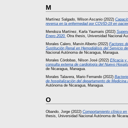
M
Martínez Salgado, Wilson Ascanio
(2022)
Capacit
reversa en la enfermedad por COVID-19 en pacient
Mendoza Martínez, Karla Yaumaris
(2022)
Superv
Enero 2020.
Otra thesis, Universidad Nacional 
Morales Calero, Marvin Alberto
(2022)
Factores d
Sustitución Renal en Hemodiálisis del Servicio d
Nacional Autónoma de Nicaragua, Managua.
Morales Córdobas, Nilson José
(2022)
Eficacia y
consulta externa de cardiología del Nuevo Hospi
de Nicaragua, Managua.
Morales Talavera, Mario Fernando
(2022)
Bacterie
de hospitalización del departamento de Medicina
Autónoma de Nicaragua, Managua.
O
Obando, Jorge
(2022)
Comportamiento clínico en 
thesis, Universidad Nacional Autónoma de Nicar