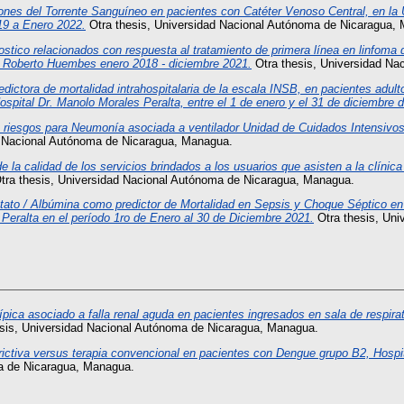
ones del Torrente Sanguíneo en pacientes con Catéter Venoso Central, en la 
19 a Enero 2022.
Otra thesis, Universidad Nacional Autónoma de Nicaragua,
ostico relacionados con respuesta al tratamiento de primera línea en linfoma
s Roberto Huembes enero 2018 - diciembre 2021.
Otra thesis, Universidad Na
redictora de mortalidad intrahospitalaria de la escala INSB, en pacientes adul
ospital Dr. Manolo Morales Peralta, entre el 1 de enero y el 31 de diciembre d
 riesgos para Neumonía asociada a ventilador Unidad de Cuidados Intensivo
d Nacional Autónoma de Nicaragua, Managua.
e la calidad de los servicios brindados a los usuarios que asisten a la clínic
tra thesis, Universidad Nacional Autónoma de Nicaragua, Managua.
ctato / Albúmina como predictor de Mortalidad en Sepsis y Choque Séptico en
Peralta en el período 1ro de Enero al 30 de Diciembre 2021.
Otra thesis, Uni
pica asociado a falla renal aguda en pacientes ingresados en sala de respirat
sis, Universidad Nacional Autónoma de Nicaragua, Managua.
trictiva versus terapia convencional en pacientes con Dengue grupo B2, Hosp
a de Nicaragua, Managua.