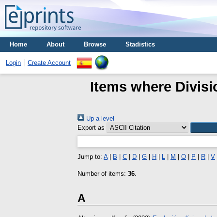
Home
About
Browse
Stadistics
Login
Create Account
Items where Divisi
Up a level
Export as
Jump to:
A
|
B
|
C
|
D
|
G
|
H
|
L
|
M
|
O
|
P
|
R
|
V
Number of items:
36
.
A