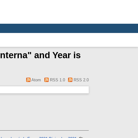
nterna" and Year is
Atom
RSS 1.0
RSS 2.0